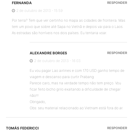
FERNANDA
RESPONDER
2 de outubro de 2013 - 15:59
Por terra? Tem que ver certinho no mapa as cidades de fronteira. Mas
tem um povo que sobre até Sapa no Vietnã e depois vai para o Laos.
As estradas são horríveis nos dois países. Eu tentaria voar.
ALEXANDRE BORGES
RESPONDER
2 de outubro de 2013 - 16:03
Eu vou pagar Lao airlines e com 170 USD ganho tempo de
viagem e descanso para curtir Prabang.
Parece caro, mas na verdade tempo não tem preço. Vou
ficar feito bicho grilo exaltando a dificuldade de chegar
não!!!
Obrigado,
Obs: seu material relacionado ao Vietnam está fora do ar.
TOMÁS FEDERICCI
RESPONDER