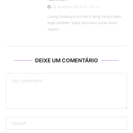
29 de agosto de 2016 - 07:52
Luang Prabang é incrível e Vang Vieng é bem
legal também. Viajei sozinha e achei muito
seguro.
DEIXE UM COMENTÁRIO