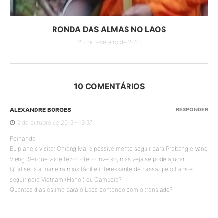
RONDA DAS ALMAS NO LAOS
28 de fevereiro de 2013
10 COMENTÁRIOS
ALEXANDRE BORGES
RESPONDER
2 de outubro de 2013 - 13:37
Fernanda,
Eu planejo visitar Chiang Mai e possivelmente seguir para Prabang e Vang
Vieng. Sei que você fez o roteiro inverso, mas veja se pode ajudar.
Qual seria a maneira mais fácil e interessante de passar pelo Laos e
seguir para Vietnam (Hanoi) ou Camboja?
Quantos dias estima para o Laos contando com o translado?