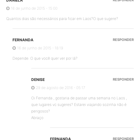
DANIELA
16 de junho de 2015 - 15:00
Quantos dias são necessários para ficar em Laos?O que sugere?
FERNANDA
RESPONDER
16 de junho de 2015 - 18:19
Depende. O que você quer ver por lá?
DENISE
RESPONDER
29 de agosto de 2016 - 05:17
Oi Fernanda , gostaria de passar uma semana no Laos ,
que lugares vc sugeres? Estarei viajando sozinha não é
perigosos?
Abraço
FERNANDA
RESPONDER