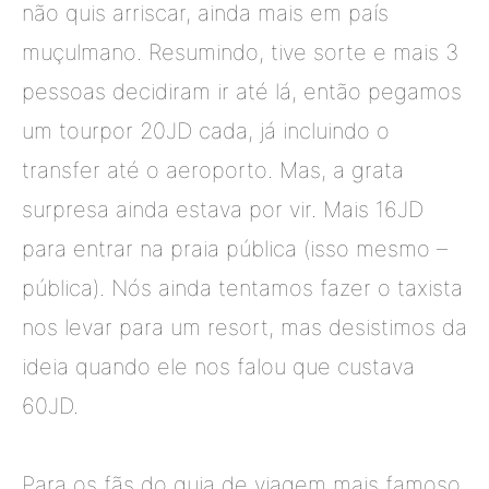
não quis arriscar, ainda mais em país
muçulmano.
Resumindo, tive sorte e mais 3
pessoas decidiram ir até lá, então pegamos
um
tour
por 20JD cada, já incluindo o
transfer até o aeroporto. Mas, a grata
surpresa ainda estava por vir. Mais 16JD
para entrar na praia pública (isso mesmo
–
pública). Nós ainda tentamos fazer o taxista
nos levar para um resort, mas desistimos da
ideia quando ele nos falou que custava
60JD.
Para os fãs do
guia de viagem mais famoso