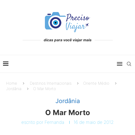
dicas para você viajar mais
Home
Destinos Internacionais
Oriente Médio
Jordânia
O Mar Morto
Jordânia
O Mar Morto
escrito por
Fernanda
16 de maio de 2012