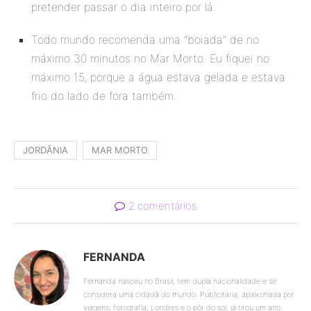
pretender passar o dia inteiro por lá.
Todo mundo recomenda uma “boiada” de no
máximo 30 minutos no Mar Morto. Eu fiquei no
máximo 15, porque a água estava gelada e estava
frio do lado de fora também.
JORDÂNIA
MAR MORTO
2 comentários
FERNANDA
Fernanda nasceu no Brasil, tem dupla nacionalidade e se
considera uma cidadã do mundo. Publicitária, apaixonada por
viagens, fotografia, Londres e o pôr do sol, já tirou um ano