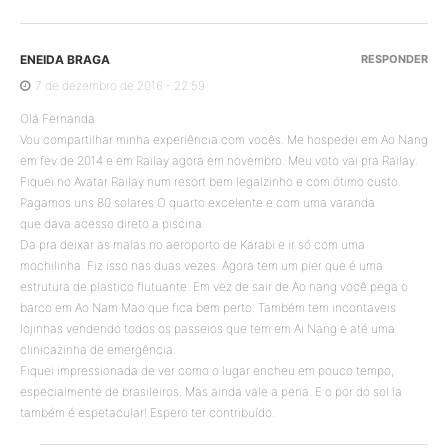
ENEIDA BRAGA
RESPONDER
7 de dezembro de 2016 - 22:59
Olá Fernanda
Vou compartilhar minha experiência com vocês. Me hospedei em Ao Nang
em fev de 2014 e em Railay agora em novembro. Meu voto vai pra Railay.
Fiquei no Avatar Railay num resort bem legalzinho e com ótimo custo.
Pagamos uns 80 solares O quarto excelente e com uma varanda
que dava acesso direto a piscina.
Da pra deixar as malas no aeroporto de Karabi e ir só com uma
mochilinha. Fiz isso nas duas vezes. Agora tem um pier que é uma
estrutura de plastico flutuante. Em vez de sair de Ao nang você pega o
barco em Ao Nam Mao que fica bem perto. Também tem incontaveis
lojinhas vendendo todos os passeios que tem em Ai Nang e até uma
clinicazinha de emergência.
Fiquei impressionada de ver como o lugar encheu em pouco tempo,
especialmente de brasileiros. Mas ainda vale a pena. E o por do sol la
também é espetacular! Espero ter contribuído.