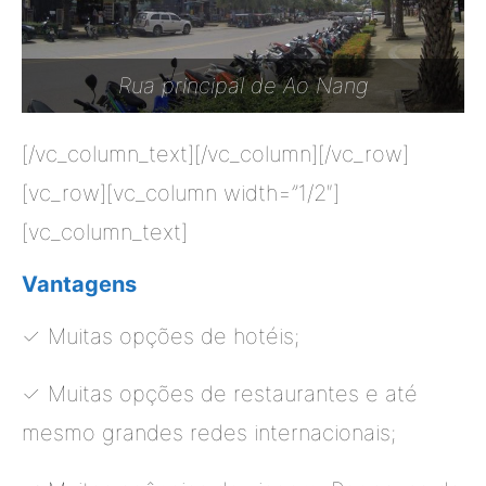
Rua principal de Ao Nang
[/vc_column_text][/vc_column][/vc_row]
[vc_row][vc_column width=”1/2″]
[vc_column_text]
Vantagens
✓ Muitas opções de hotéis;
✓ Muitas opções de restaurantes e até
mesmo grandes redes internacionais;