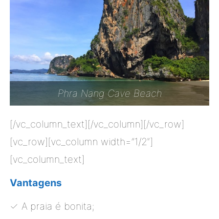
Phra Nang Cave Beach
[/vc_column_text][/vc_column][/vc_row]
[vc_row][vc_column width=”1/2″]
[vc_column_text]
Vantagens
✓ A praia é bonita;