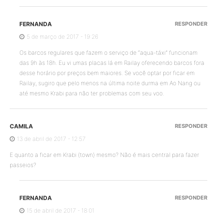
FERNANDA
RESPONDER
5 de março de 2017 - 19:26
Os barcos regulares que fazem o serviço de “aqua-táxi” funcionam
das 9h às 18h. Eu vi umas placas lá em Railay oferecendo barcos fora
desse horário por preços bem maiores. Se você optar por ficar em
Railay, sugiro que pelo menos na última noite durma em Ao Nang ou
até mesmo Krabi para não ter problemas com seu voo.
CAMILA
RESPONDER
13 de abril de 2017 - 12:57
E quanto a ficar em Krabi (town) mesmo? Não é mais central para fazer
passeios?
FERNANDA
RESPONDER
15 de abril de 2017 - 18:01