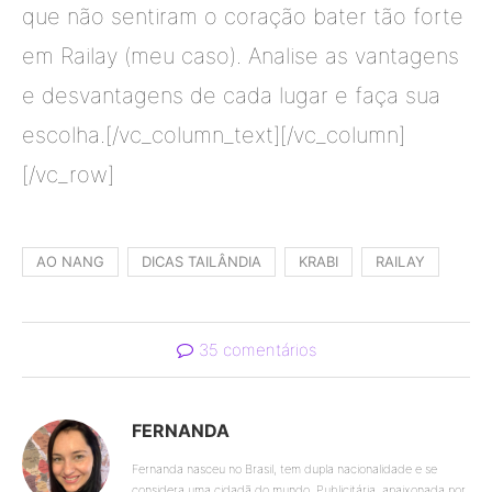
que não sentiram o coração bater tão forte
em Railay (meu caso). Analise as vantagens
e desvantagens de cada lugar e faça sua
escolha.[/vc_column_text][/vc_column]
[/vc_row]
AO NANG
DICAS TAILÂNDIA
KRABI
RAILAY
35 comentários
FERNANDA
Fernanda nasceu no Brasil, tem dupla nacionalidade e se
considera uma cidadã do mundo. Publicitária, apaixonada por