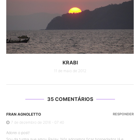
KRABI
11 de maio de 2012
35 COMENTÁRIOS
FRAN AGNOLETTO
RESPONDER
7 de dezembro de 2016 - 07:40
Adorei o post!
Sou da turma que amou Railay. Nós adoramos ficar hospedados lá e