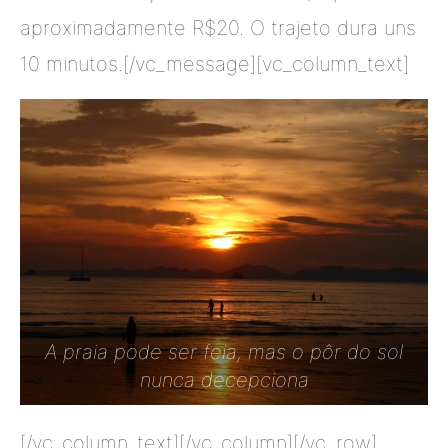
aproximadamente R$20. O trajeto dura uns
10 minutos.[/vc_message][vc_column_text]
A praia pode ser feia, mas o pôr do sol
nunca decepciona
[/vc_column_text][/vc_column][/vc_row]