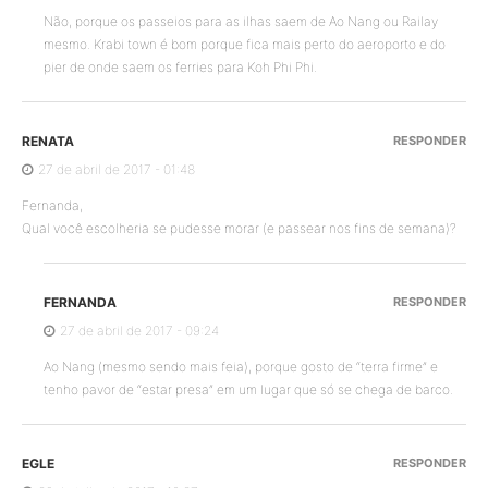
Não, porque os passeios para as ilhas saem de Ao Nang ou Railay
mesmo. Krabi town é bom porque fica mais perto do aeroporto e do
pier de onde saem os ferries para Koh Phi Phi.
RENATA
RESPONDER
27 de abril de 2017 - 01:48
Fernanda,
Qual você escolheria se pudesse morar (e passear nos fins de semana)?
FERNANDA
RESPONDER
27 de abril de 2017 - 09:24
Ao Nang (mesmo sendo mais feia), porque gosto de “terra firme” e
tenho pavor de “estar presa” em um lugar que só se chega de barco.
EGLE
RESPONDER