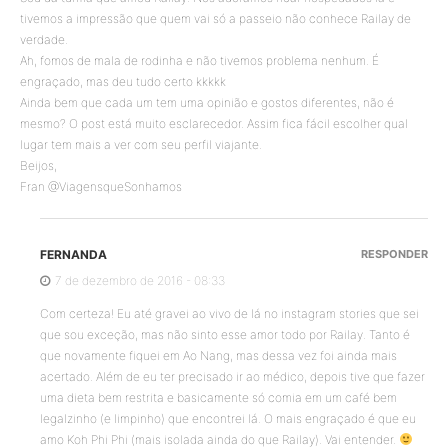
tivemos a impressão que quem vai só a passeio não conhece Railay de
verdade.
Ah, fomos de mala de rodinha e não tivemos problema nenhum. É
engraçado, mas deu tudo certo kkkkk
Ainda bem que cada um tem uma opinião e gostos diferentes, não é
mesmo? O post está muito esclarecedor. Assim fica fácil escolher qual
lugar tem mais a ver com seu perfil viajante.
Beijos,
Fran @ViagensqueSonhamos
FERNANDA
RESPONDER
7 de dezembro de 2016 - 08:33
Com certeza! Eu até gravei ao vivo de lá no instagram stories que sei
que sou exceção, mas não sinto esse amor todo por Railay. Tanto é
que novamente fiquei em Ao Nang, mas dessa vez foi ainda mais
acertado. Além de eu ter precisado ir ao médico, depois tive que fazer
uma dieta bem restrita e basicamente só comia em um café bem
legalzinho (e limpinho) que encontrei lá. O mais engraçado é que eu
amo Koh Phi Phi (mais isolada ainda do que Railay). Vai entender.