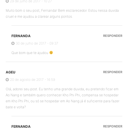
29 de julho de 2017 - 10:27
Muito bom o seu post, Fernanda! Bem esclarecedor. Estou nessa duvida
cruel e me ajudou a clarear alguns pontos.
FERNANDA
RESPONDER
30 de julho de 2017 - 09:37
Que bom que te ajudou
AGEU
RESPONDER
20 de agosto de 2017 - 16:59
Olá, adorei seu post. Eu tenho uma grande duvida, eu pretendo ficar em
Ao Nang e também quero conhecer Kho Phi Phi, compensa se hospedar
em Kho Phi Phi, ou só se hospedar em Ao Nang já é suficiente para fazer
bate e volta?
FERNANDA
RESPONDER