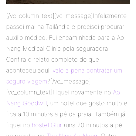
[/vc_column_text][vc_message]Infelizmente
passei mal na Tailândia e precisei procurar
auxílio médico. Fui encaminhada para a Ao
Nang Medical Clinic pela seguradora.
Confira o relato completo do que
aconteceu aqui:
vale a pena contratar um
seguro viagem
?[/vc_message]
[vc_column_text]Fiquei novamente no
Ao
Nang Goodwill
, um hotel que gosto muito e
fica a 10 minutos a pé da praia. Também já
fiquei no
hostel Glur
(uns 20 minutos a pé
da praia) e no
The Nine Ao Nang
. Outro