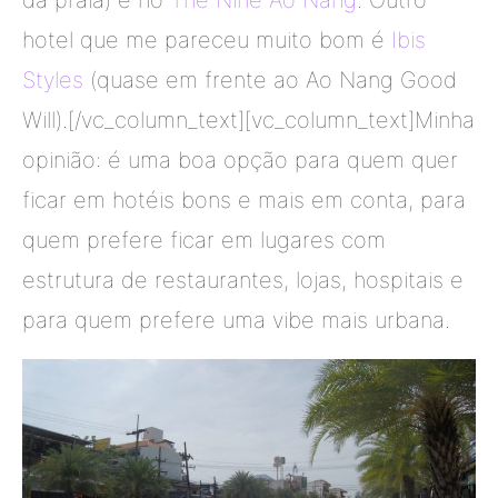
hotel que me pareceu muito bom é
Ibis
Styles
(quase em frente ao Ao Nang Good
Will).[/vc_column_text][vc_column_text]Minha
opinião: é uma boa opção para quem quer
ficar em hotéis bons e mais em conta, para
quem prefere ficar em lugares com
estrutura de restaurantes, lojas, hospitais e
para quem prefere uma vibe mais urbana.