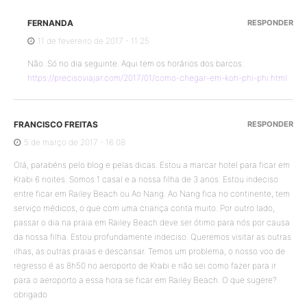
FERNANDA
RESPONDER
11 de fevereiro de 2017 - 11:25
Não. Só no dia seguinte. Aqui tem os horários dos barcos.
https://precisoviajar.com/2017/01/como-chegar-em-koh-phi-phi.html
FRANCISCO FREITAS
RESPONDER
5 de março de 2017 - 16:08
Olá, parabéns pelo blog e pelas dicas. Estou a marcar hotel para ficar em
Krabi 6 noites. Somos 1 casal e a nossa filha de 3 anos. Estou indeciso
entre ficar em Railey Beach ou Ao Nang. Ao Nang fica no continente, tem
serviço médicos, o que com uma criança conta muito. Por outro lado,
passar o dia na praia em Railey Beach deve ser ótimo para nós por causa
da nossa filha. Estou profundamente indeciso. Queremos visitar as outras
ilhas, as outras praias e descansar. Temos um problema, o nosso voo de
regresso é as 8h50 no aeroporto de Krabi e não sei como fazer para ir
para o aeroporto a essa hora se ficar em Railey Beach. O que sugere?
obrigado