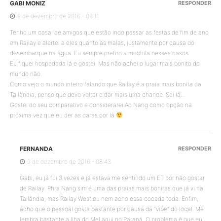
GABI MONIZ
RESPONDER
9 de dezembro de 2016 - 08:11
Tenho um casal de amigos que estão indo passar as festas de fim de ano
em Railay e alertei a eles quanto às malas, justamente por causa do
desembarque na água. Eu sempre prefiro a mochila nesses casos.
Eu fiquei hospedada lá e gostei. Mas não achei o lugar mais bonito do
mundo não.
Como vejo o mundo inteiro falando que Railay é a praia mais bonita da
Tailândia, penso que devo voltar e dar mais uma chance. Sei lá…
Gostei do seu comparativo e considerarei Ao Nang como opção na
próxima vez que eu der as caras por lá
FERNANDA
RESPONDER
9 de dezembro de 2016 - 08:43
Gabi, eu já fui 3 vezes e já estava me sentindo um ET por não gostar
de Railay. Phra Nang sim é uma das praias mais bonitas que já vi na
Tailândia, mas Railay West eu nem acho essa cocada toda. Enfim,
acho que o pessoal gosta bastante por causa da “vibe” do local. Me
lembra bastante a Ilha do Mel aqui no Paraná. O problema é que eu