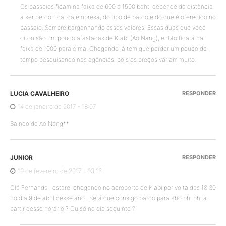
Os passeios ficam na faixa de 600 a 1500 baht, depende da distância
a ser percorrida, da empresa, do tipo de barco e do que é oferecido no
passeio. Sempre barganhando esses valores. Essas duas que você
citou são um pouco afastadas de Krabi (Ao Nang), então ficará na
faixa de 1000 para cima. Chegando lá tem que perder um pouco de
tempo pesquisando nas agências, pois os preços variam muito.
LUCIA CAVALHEIRO
RESPONDER
14 de janeiro de 2017 - 18:07
Saindo de Ao Nang**
JUNIOR
RESPONDER
10 de fevereiro de 2017 - 03:16
Olá Fernanda , estarei chegando no aeroporto de Klabi por volta das 18:30
no dia 9 de abril desse ano . Será que consigo barco para Kho phi phi a
partir desse horário ? Ou só no dia seguinte ?