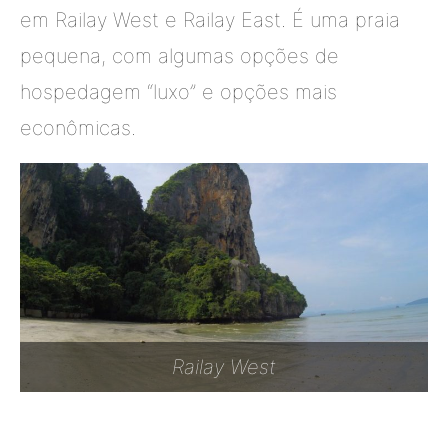
em Railay West e Railay East. É uma praia
pequena, com algumas opções de
hospedagem “luxo” e opções mais
econômicas.
Railay West