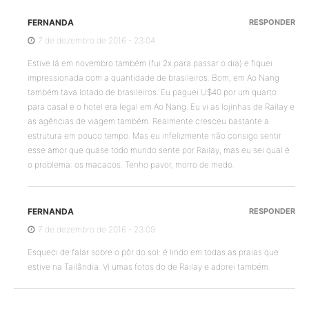
FERNANDA
RESPONDER
7 de dezembro de 2016 - 23:04
Estive lá em novembro também (fui 2x para passar o dia) e fiquei
impressionada com a quantidade de brasileiros. Bom, em Ao Nang
também tava lotado de brasileiros. Eu paguei U$40 por um quarto
para casal e o hotel era legal em Ao Nang. Eu vi as lojinhas de Railay e
as agências de viagem também. Realmente cresceu bastante a
estrutura em pouco tempo. Mas eu infelizmente não consigo sentir
esse amor que quase todo mundo sente por Railay, mas eu sei qual é
o problema: os macacos. Tenho pavor, morro de medo.
FERNANDA
RESPONDER
7 de dezembro de 2016 - 23:09
Esqueci de falar sobre o pôr do sol: é lindo em todas as praias que
estive na Tailândia. Vi umas fotos do de Railay e adorei também.