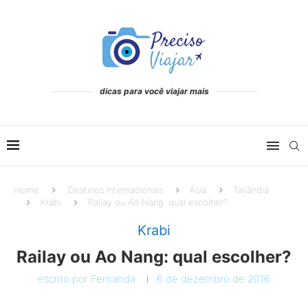
dicas para você viajar mais
Home
Destinos Internacionais
Ásia
Tailândia
Krabi
Railay ou Ao Nang: qual escolher?
Krabi
Railay ou Ao Nang: qual escolher?
escrito por
Fernanda
6 de dezembro de 2016