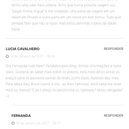
tenho uma vibe mais urbana. Acho que numa próxima viagem vou
“pagar minha língua” e me hospedar uma parte da viagem em um
resort em Phuket e outra parte em um resort em Koh Samui. Tudo que
sempre falei que não ia fazer, mas estou sentindo o peso da idade.
haha
LUCIA CAVALHEIRO
RESPONDER
14 de janeiro de 2017 - 18:06
Olá Fernanda tudo bem? Parabéns pelo blog, ótimas informações e fotos
úteis. Gostaria de saber mais sobre os preços, está meio dificil achar os
preços para os passeios saindo de Krabi, como base, fazendo day-trips.
Para Maya Bay, Bond Island, e etc.. as mais famosas. você sabe me dizer
mais ou menos? E se o preço foi pechincha ou tabelado? Muito obrigada!!
=)
FERNANDA
RESPONDER
16 de janeiro de 2017 - 09:17