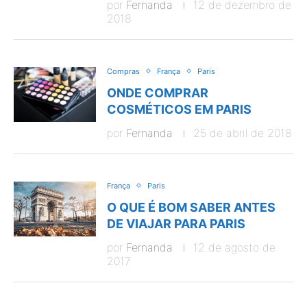
por
Fernanda
12 de dezembro de
2018
Compras
França
Paris
ONDE COMPRAR
COSMÉTICOS EM PARIS
por
Fernanda
25 de abril de 2018
França
Paris
O QUE É BOM SABER ANTES
DE VIAJAR PARA PARIS
por
Fernanda
12 de agosto de
2017