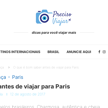
dicas para você viajar mais
TINOS INTERNACIONAIS
BRASIL
ANUNCIE AQUI
nça
O que é bom saber antes de viajar para Paris
nça
Paris
ntes de viajar para Paris
da
12 de agosto de 2017
elos brasileiros. Charmosa, autêntica e cheia