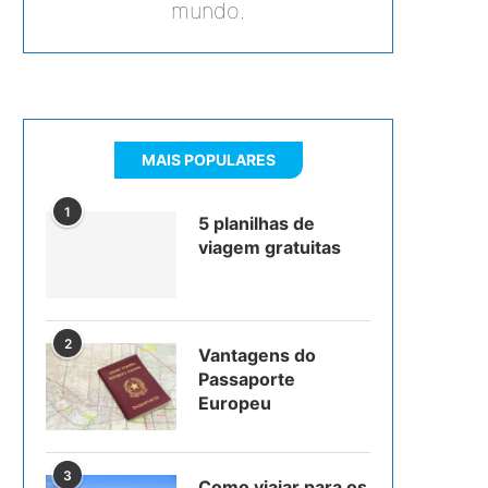
mundo.
MAIS POPULARES
1
5 planilhas de
viagem gratuitas
2
Vantagens do
Passaporte
Europeu
3
Como viajar para os