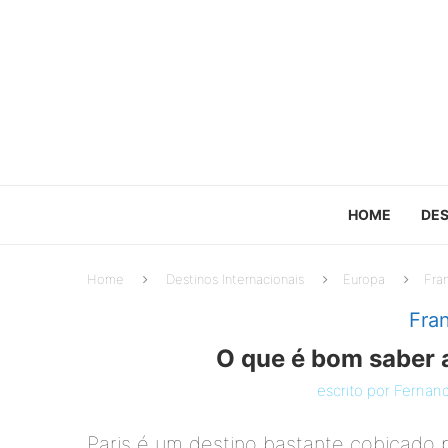
HOME
DES
Home
Destinos Internacionais
Europa
Fra
Fra
O que é bom saber a
escrito por
Fernan
Paris é um destino bastante cobiçado p