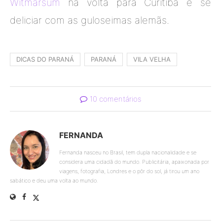
Witmarsum
na volta para Curitiba e se
deliciar com as guloseimas alemãs.
DICAS DO PARANÁ
PARANÁ
VILA VELHA
10 comentários
FERNANDA
Fernanda nasceu no Brasil, tem dupla nacionalidade e se
considera uma cidadã do mundo. Publicitária, apaixonada por
viagens, fotografia, Londres e o pôr do sol, já tirou um ano
sabático e deu uma volta ao mundo.