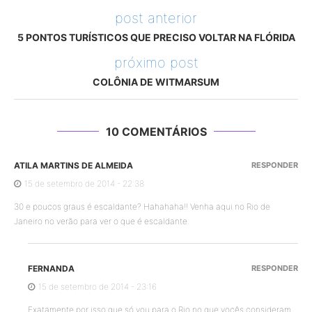
post anterior
5 PONTOS TURÍSTICOS QUE PRECISO VOLTAR NA FLÓRIDA
próximo post
COLÔNIA DE WITMARSUM
10 COMENTÁRIOS
ATILA MARTINS DE ALMEIDA
RESPONDER
15 de setembro de 2014 - 22:38
30 e poucos graus é escaldante? Hahahaha!! Venha aqui no Rio de
Janeiro no verão para ver o que é escaldante.
FERNANDA
RESPONDER
15 de setembro de 2014 - 23:16
Exatamente por isso que só vou para o Rio no que vocês consideram