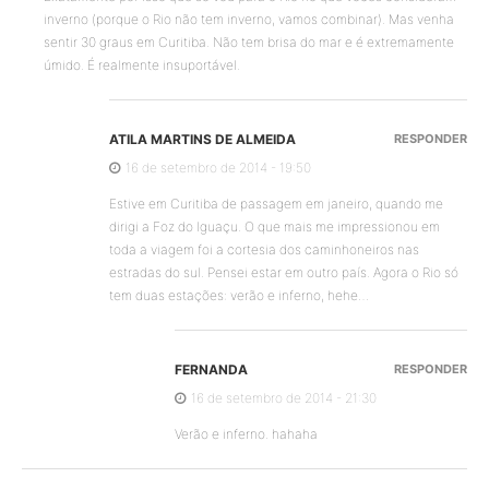
inverno (porque o Rio não tem inverno, vamos combinar). Mas venha
sentir 30 graus em Curitiba. Não tem brisa do mar e é extremamente
úmido. É realmente insuportável.
ATILA MARTINS DE ALMEIDA
RESPONDER
16 de setembro de 2014 - 19:50
Estive em Curitiba de passagem em janeiro, quando me
dirigi a Foz do Iguaçu. O que mais me impressionou em
toda a viagem foi a cortesia dos caminhoneiros nas
estradas do sul. Pensei estar em outro país. Agora o Rio só
tem duas estações: verão e inferno, hehe…
FERNANDA
RESPONDER
16 de setembro de 2014 - 21:30
Verão e inferno. hahaha