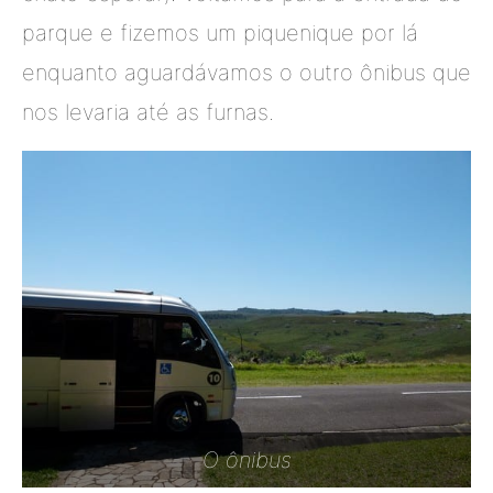
parque e fizemos um piquenique por lá
enquanto aguardávamos o outro ônibus que
nos levaria até as furnas.
O ônibus