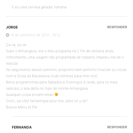
E eu uma cerveja gelada. hahaha
JORGE
RESPONDER
16 de setembro de 2014 - 18:12
Ça va, ça va…
Subir o Anhangava, era o meu programa há 2 fim de semana atrás,
infelizmente, uma viagem não programada de trabalho impediu-me de o
realizar.
No seguimento desse caminho, proponho bem pertinho finalizar ou iniciar
com a Gruta do Bacaetava (tudo estreias para mim rsrs).
Belos programinhas para Sabados e Domingos à tarde, para os mais
radicais, o asa delta no topo do monte Anhangava.
Qualquer coisa enviem email
Donc, ça c’est fantastique pour moi, allez on y va?
Bisous Manu et Fer
FERNANDA
RESPONDER