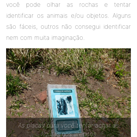
você pode olhar as rochas e tentar
identificar os animais e/ou objetos. Alguns
são fáceis, outros não consegui identificar
nem com muita imaginação.
As placas para você tentar achar as
figuras nos arenitos