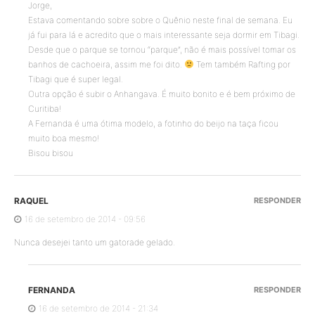
Jorge,
Estava comentando sobre sobre o Quênio neste final de semana. Eu
já fui para lá e acredito que o mais interessante seja dormir em Tibagi.
Desde que o parque se tornou “parque”, não é mais possível tomar os
banhos de cachoeira, assim me foi dito.
Tem também Rafting por
Tibagi que é super legal.
Outra opção é subir o Anhangava. É muito bonito e é bem próximo de
Curitiba!
A Fernanda é uma ótima modelo, a fotinho do beijo na taça ficou
muito boa mesmo!
Bisou bisou
RAQUEL
RESPONDER
16 de setembro de 2014 - 09:56
Nunca desejei tanto um gatorade gelado.
FERNANDA
RESPONDER
16 de setembro de 2014 - 21:34