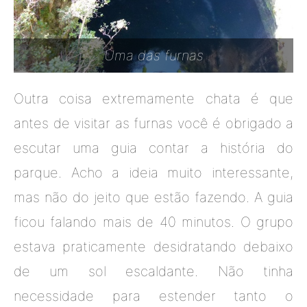
Uma das furnas
Outra coisa extremamente chata é que
antes de visitar as furnas você é obrigado a
escutar uma guia contar a história do
parque. Acho a ideia muito interessante,
mas não do jeito que estão fazendo. A guia
ficou falando mais de 40 minutos. O grupo
estava praticamente desidratando debaixo
de um sol escaldante. Não tinha
necessidade para estender tanto o