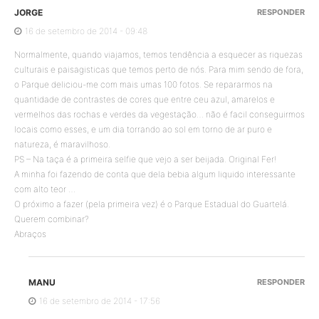
JORGE
RESPONDER
16 de setembro de 2014 - 09:48
Normalmente, quando viajamos, temos tendência a esquecer as riquezas
culturais e paisagisticas que temos perto de nós. Para mim sendo de fora,
o Parque deliciou-me com mais umas 100 fotos. Se repararmos na
quantidade de contrastes de cores que entre ceu azul, amarelos e
vermelhos das rochas e verdes da vegestação… não é facil conseguirmos
locais como esses, e um dia torrando ao sol em torno de ar puro e
natureza, é maravilhoso.
PS – Na taça é a primeira selfie que vejo a ser beijada. Original Fer!
A minha foi fazendo de conta que dela bebia algum liquido interessante
com alto teor …
O próximo a fazer (pela primeira vez) é o Parque Estadual do Guartelá.
Querem combinar?
Abraços
MANU
RESPONDER
16 de setembro de 2014 - 17:56