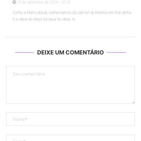
16 de setembro de 2014 - 21:30
Como a Manu disse, comentamos do cânion lá mesmo em Vila Velha.
E a ideia do beijo na taça foi dela. rs
DEIXE UM COMENTÁRIO