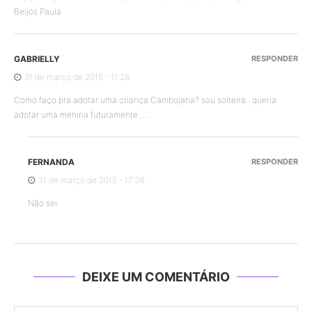
Beijos Paula
GABRIELLY
RESPONDER
31 de março de 2015 - 11:28
Como faço pra adotar uma criança Cambojana? sou solteira.. queria
adotar uma menina futuramente …..
FERNANDA
RESPONDER
31 de março de 2015 - 17:06
Não sei.
DEIXE UM COMENTÁRIO