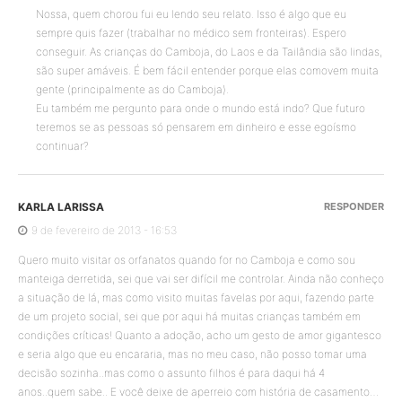
Nossa, quem chorou fui eu lendo seu relato. Isso é algo que eu
sempre quis fazer (trabalhar no médico sem fronteiras). Espero
conseguir. As crianças do Camboja, do Laos e da Tailândia são lindas,
são super amáveis. É bem fácil entender porque elas comovem muita
gente (principalmente as do Camboja).
Eu também me pergunto para onde o mundo está indo? Que futuro
teremos se as pessoas só pensarem em dinheiro e esse egoísmo
continuar?
KARLA LARISSA
RESPONDER
9 de fevereiro de 2013 - 16:53
Quero muito visitar os orfanatos quando for no Camboja e como sou
manteiga derretida, sei que vai ser difícil me controlar. Ainda não conheço
a situação de lá, mas como visito muitas favelas por aqui, fazendo parte
de um projeto social, sei que por aqui há muitas crianças também em
condições críticas! Quanto a adoção, acho um gesto de amor gigantesco
e seria algo que eu encararia, mas no meu caso, não posso tomar uma
decisão sozinha..mas como o assunto filhos é para daqui há 4
anos..quem sabe.. E você deixe de aperreio com história de casamento…