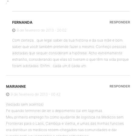
;*
FERNANDA
RESPONDER
8 de fevereiro de 2013 - 20:02
Com certeza…que legal saber da sua história e da sua mãe e bom
saber que você também pretende fazer o mesmo. Conheço pessoas
adotadas que sequer consideram a hipótese. Acho extremamente
estranho, considerando que elas só tiveram o que têm na vida porque
foram adotadas. Enfim…cada um é cada um.
MARIANNE
RESPONDER
9 de fevereiro de 2013 - 00:42
(teclado sem acentos)
Fe quando termninei de ler o depoimento cai em lagrimas.
Meu primeiro emprego foi como ajudante de logistica na Medicos sem
Fronteiras para o Laos, Camboja e Vietna; e umas das minhas funcoes
era distribuir os medicos recem-chegados nas comunidades e dar