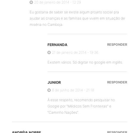
20 de janeiro de 2014 - 12:29
Eu gostaria de saber se existe algum projeto social pra
ajudar as crianças e as famílias que vivem em situação de
miséria no Camboja.
FERNANDA
RESPONDER
21 de janeiro de 2014 - 19:36
Existem vários. Só digitar no google em inglês.
JUNIOR
RESPONDER
8 de junho de 2014 - 21:18
À esse respeito, recomendo pesquisar no
Google por “Médicos Sem Fronteiras” e
“Caminho Nações”.
ANDRÉIA NOBRE
RESPONDER