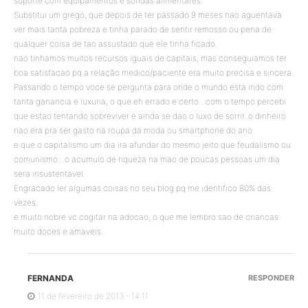
suporte com equipamentos e sondas alimentares.
Substitui um grego, que depois de ter passado 9 meses nao aguentava
ver mais tanta pobreza e tinha parado de sentir remosso ou pena de
qualquer coisa de tao assustado que ele tinha ficado.
nao tinhamos muitos recursos iguais de capitais, mas conseguiamos ter
boa satisfacao pq a relação medico/paciente era muito precisa e sincera.
Passando o tempo voce se pergunta para onde o mundo esta indo com
tanta ganancia e luxuria, o que eh errado e certo…com o tempo percebi
que estao tentando sobreviver e ainda se dao o luxo de sorrir..o dinheiro
nao era pra ser gasto na roupa da moda ou smartphone do ano.
e que o capitalismo um dia ira afundar do mesmo jeito que feudalismo ou
comunismo…o acumulo de riqueza na mao de poucas pessoas um dia
sera insustentavel.
Engracado ler algumas coisas no seu blog pq me identifico 80% das
vezes.
e muito nobre vc cogitar na adocao, o que me lembro sao de criancas
muito doces e amaveis.
FERNANDA
RESPONDER
11 de fevereiro de 2013 - 14:11