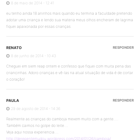
8 de maio de 2014 - 12:41
eu tenho ainda 18 aninhos mais quando eu termina a faculdade pretendo
adotar uma criança e lendo sua materia meus olhos encheram de lagrima
fiquei apaixonada por essas crianças.
RENATO
RESPONDER
8 de junho de 2014 - 10:43
Cheguei em siem reap ontem e confesso que fiquei com muita pena das
criancinhas. Adoro crianças e vê-las na atual situação de vida é de cortar
o coração!
PAULA
RESPONDER
29 de agosto de 2014 - 14:36
Realmente as crianças do camboja mexem muito com a gente…..
Também caimos no golpe do leite….
Veja aqui nossa experiencia….
http://derepentemudou.wordpress.com/2014/01/26/camboja/