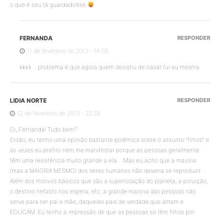
o que é seu tá guardado!kkk
FERNANDA
RESPONDER
11 de fevereiro de 2013 - 14:08
kkkk….problema é que agora quem desistiu de casar fui eu mesma.
LIDIA NORTE
RESPONDER
12 de fevereiro de 2013 - 22:38
Oi, Fernanda! Tudo bem?
Então, eu tenho uma opinião bastante polêmica sobre o assunto “filhos” e
às vezes eu prefiro nem me manifestar porque as pessoas geralmente
têm uma resistência muito grande a ela… Mas eu acho que a maioria
(mas a MAIORIA MESMO) dos seres humanos não deveria se reproduzir…
Além dos motivos básicos que são a superlotação do planeta, a poluição,
o destino nefasto nos espera, etc, a grande maioria das pessoas não
serve para ser pai e mãe, daqueles pais de verdade que amam e
EDUCAM. Eu tenho a impressão de que as pessoas só têm filhos por