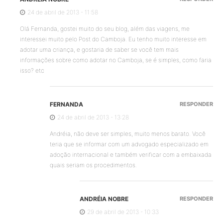
24 de abril de 2013 - 11:58
Olá Fernanda, gostei muito do seu blog, além das viagens, me
interessei muito pelo Post do Camboja. Eu tenho muito interesse em
adotar uma criança, e gostaria de saber se você tem mais
informações sobre como adotar no Camboja, se é simples, como faria
isso? etc
FERNANDA
RESPONDER
24 de abril de 2013 - 13:28
Andréia, não deve ser simples, muito menos barato. Você
teria que se informar com um advogado especializado em
adoção internacional e também verificar com a embaixada
quais seriam os procedimentos.
ANDRÉIA NOBRE
RESPONDER
29 de abril de 2013 - 10:33