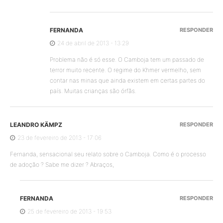
FERNANDA
RESPONDER
24 de abril de 2013 - 13:29
Problema não é só esse. O Camboja tem um passado de
terror muito recente. O regime do Khmer vermelho, sem
contar nas minas que ainda existem em certas partes do
país. Muitas crianças são órfãs.
LEANDRO KÄMPZ
RESPONDER
23 de fevereiro de 2013 - 17:06
Fernanda, sensacional seu relato sobre o Camboja. Como é o processo
de adoção ? Sabe me dizer ? Abraços,
FERNANDA
RESPONDER
25 de fevereiro de 2013 - 19:53