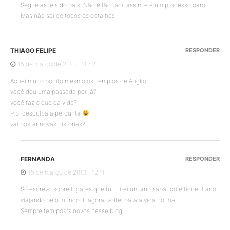
Segue as leis do país. Não é tão fácil assim e é um processo caro.
Mas não sei de todos os detalhes.
THIAGO FELIPE
RESPONDER
15 de março de 2013 - 11:52
Achei muito bonito mesmo os Templos de Angkor
você deu uma passada por lá?
você faz o que da vida?
P.S: desculpa a pergunta
vai postar novas historias?
FERNANDA
RESPONDER
15 de março de 2013 - 12:11
Só escrevo sobre lugares que fui. Tirei um ano sabático e fiquei 1 ano
viajando pelo mundo. E agora, voltei para a vida normal.
Sempre tem posts novos nesse blog.