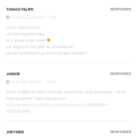
THIAGO FELIPE
RESPONDER
18 de março de 2013 - 11:16
Huum, ta bom então
vou fica seguindo aqui
já vi quase todos, kkkkk
vou seguir no instrigam ou no facebook!
sou de Pernambuco, já venho por aqui também?
JUNIOR
RESPONDER
24 de abril de 2013 - 10:34
Sobre os Médicos Sem Fronteiras, recomendo essa reportagem – como
disse a repórter, “vale cada palavra”:
http://revistaepoca.globo.com/Revista/Epoca/0
,,EMI228050-
15230,00.html
JHEYMER
RESPONDER