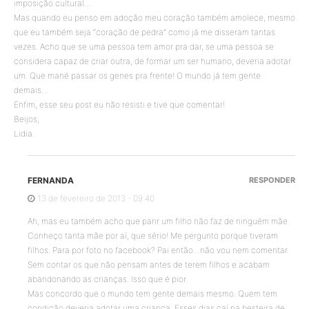
imposição cultural…
Mas quando eu penso em adoção meu coração também amolece, mesmo
que eu também seja “coração de pedra” como já me disseram tantas
vezes. Acho que se uma pessoa tem amor pra dar, se uma pessoa se
considera capaz de criar outra, de formar um ser humano, deveria adotar
um. Que mané passar os genes pra frente! O mundo já tem gente
demais…
Enfim, esse seu post eu não resisti e tive que comentar!
Beijos,
Lidia.
FERNANDA
RESPONDER
13 de fevereiro de 2013 - 09:40
Ah, mas eu também acho que parir um filho não faz de ninguém mãe.
Conheço tanta mãe por aí, que sério! Me pergunto porque tiveram
filhos. Para por foto no facebook? Pai então…não vou nem comentar.
Sem contar os que não pensam antes de terem filhos e acabam
abandonando as crianças. Isso que é pior.
Mas concordo que o mundo tem gente demais mesmo. Quem tem
condição deveria adotar uma criança. Esses dias caí na besteira de