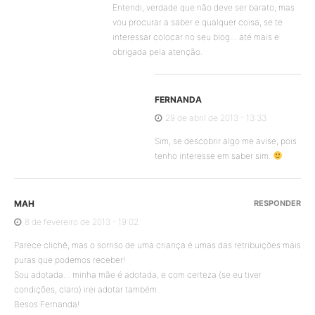
Entendi, verdade que não deve ser barato, mas
vou procurar a saber e qualquer coisa, se te
interessar colocar no seu blog… até mais e
obrigada pela atenção.
FERNANDA
29 de abril de 2013 - 13:33
Sim, se descobrir algo me avise, pois
tenho interesse em saber sim.
MAH
RESPONDER
8 de fevereiro de 2013 - 19:02
Parece clichê, mas o sorriso de uma criança é umas das retribuições mais
puras que podemos receber!
Sou adotada… minha mãe é adotada, e com certeza (se eu tiver
condições, claro) irei adotar também.
Besos Fernanda!