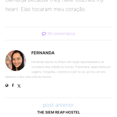
heart.
Elas tocaram meu coração.
30 comentários
FERNANDA
Fernanda nasceu no Brasil, tem dupla nacionalidade e se
considera uma cidadã do mundo. Publicitária, apaixonada por
viagens, fotografia, Londres e o pôr do sol, já tirou um ano
sabático e deu uma volta ao mundo.
post anterior
THE SIEM REAP HOSTEL