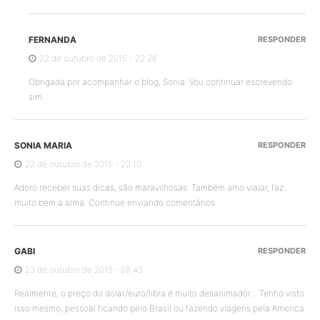
FERNANDA
RESPONDER
22 de outubro de 2015 - 22:26
Obrigada por acompanhar o blog, Sonia. Vou continuar escrevendo
sim.
SONIA MARIA
RESPONDER
22 de outubro de 2015 - 22:10
Adoro receber suas dicas, são maravilhosas. Também amo viajar, faz
muito bem a alma. Continue enviando comentários.
GABI
RESPONDER
23 de outubro de 2015 - 09:43
Realmente, o preço do dolar/euro/libra é muito desanimador… Tenho visto
isso mesmo, pessoal ficando pelo Brasil ou fazendo viagens pela America