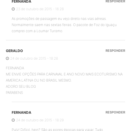
FERNANDA
RESPONDER
23 de outubro de 2015 - 16:28
As promoções de passagem eu vejo direto nas vias aéreas.
Normalmente saem nas sextas feiras. O pacote de Foz do Iguaçu
comprei com a Loumar Turismo.
GERALDO
RESPONDER
24 de outubro de 2015 - 18:28
FERNANDA
ME ENVIE OPÇÕES PARA CARNAVAL E ANO NOVO MAIS ECOTURISMO NA
AMERICA LATINA OU NO BRASIL MESMO.
ADORO SEU BLOG
PARABENS
FERNANDA
RESPONDER
24 de outubro de 2015 - 18:29
Putz! Difícil, hein? São as piores épocas para viajar. Tudo