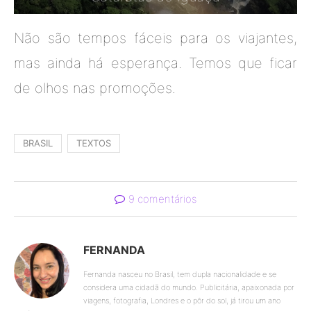
Não são tempos fáceis para os viajantes,
mas ainda há esperança. Temos que ficar
de olhos nas promoções.
BRASIL
TEXTOS
9 comentários
FERNANDA
Fernanda nasceu no Brasil, tem dupla nacionalidade e se
considera uma cidadã do mundo. Publicitária, apaixonada por
viagens, fotografia, Londres e o pôr do sol, já tirou um ano