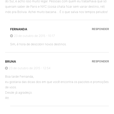
do Sul, e acho isso muito legal. Pessoas com quem eu trabalhava que só
queriam saber de Paris e NYC (coisa chata ficar sem variar destino, né)
indo pra Bolivia. Achei muito bacana… É o que salva nos tempos peludos!
FERNANDA
RESPONDER
23 de outubro de 2015 - 10:17
Sim, é hora de descobrir novos destinos.
BRUNA
RESPONDER
23 de outubro de 2015 - 12:54
Boa tarde Fernanda,
eu gostaria das dicas dos em que você encontra os pacotes e promoções
de voos.
Desde já agradeço.
Att.