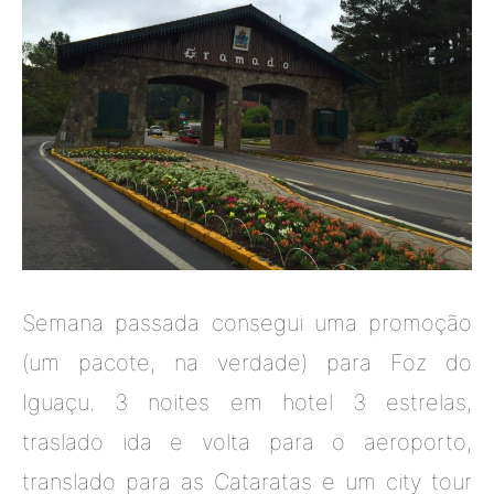
Semana passada consegui uma promoção
(um pacote, na verdade) para Foz do
Iguaçu. 3 noites em hotel 3 estrelas,
traslado ida e volta para o aeroporto,
translado para as Cataratas e um city tour