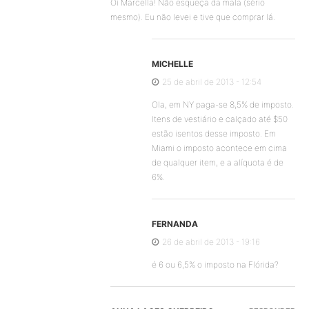
Oi Marcella! Não esqueça da mala (sério
mesmo). Eu não levei e tive que comprar lá.
MICHELLE
25 de abril de 2013 - 12:54
Ola, em NY paga-se 8,5% de imposto.
Itens de vestiário e calçado até $50
estão isentos desse imposto. Em
Miami o imposto acontece em cima
de qualquer item, e a alíquota é de
6%.
FERNANDA
26 de abril de 2013 - 19:16
é 6 ou 6,5% o imposto na Flórida?