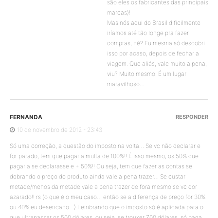
são eles os fabricantes das principais
marcas)!
Mas nós aqui do Brasil dificilmente
iríamos até tão longe pra fazer
compras, né? Eu mesma só descobri
isso por acaso, depois de fechar a
viagem. Que aliás, vale muito a pena,
viu? Muito mesmo. É um lugar
maravilhoso…
FERNANDA
RESPONDER
10 de novembro de 2012 - 23:43
Só uma correção, a questão do imposto na volta… Se vc não declarar e
for parado, tem que pagar a multa de 100%!! É isso mesmo, os 50% que
pagaria se declarasse e + 50%!! Ou seja, tem que fazer as contas se
dobrando o preço do produto ainda vale a pena trazer… Se custar
metade/menos da metade vale a pena trazer de fora mesmo se vc dor
azarado!! rs (o que é o meu caso… então se a diferença de preço for 30%
ou 40% eu desencano…) Lembrando que o imposto só é aplicada para o
que ultrapassar os 500 dólares, ou seja, se trouxer 700 dólares, só paga