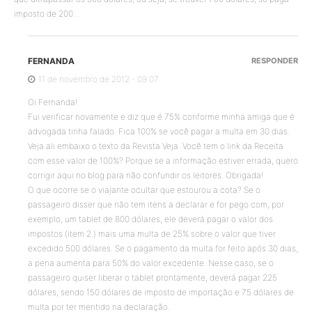
imposto de 200…
FERNANDA
RESPONDER
11 de novembro de 2012 - 09:07
Oi Fernanda!
Fui verificar novamente e diz que é 75% conforme minha amiga que é
advogada tinha falado. Fica 100% se você pagar a multa em 30 dias.
Veja ali embaixo o texto da Revista Veja. Você tem o link da Receita
com esse valor de 100%? Porque se a informação estiver errada, quero
corrigir aqui no blog para não confundir os leitores. Obrigada!
O que ocorre se o viajante ocultar que estourou a cota? Se o
passageiro disser que não tem itens a declarar e for pego com, por
exemplo, um tablet de 800 dólares, ele deverá pagar o valor dos
impostos (item 2.) mais uma multa de 25% sobre o valor que tiver
excedido 500 dólares. Se o pagamento da multa for feito após 30 dias,
a pena aumenta para 50% do valor excedente. Nesse caso, se o
passageiro quiser liberar o tablet prontamente, deverá pagar 225
dólares, sendo 150 dólares de imposto de importação e 75 dólares de
multa por ter mentido na declaração.