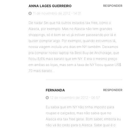
ANNA LAGES GUERREIRO
RESPONDER
11 de novembro de 2012 - 14:31
De nada! Sei que há outros estados tax free, como o
Alasca, por exemplo. Mas no Alasca não tem grandes
shoppings, só é bom se vc já estiver passeando por lá e
quiser comprar algo. Por exemplo, quando estivemos lá,
nossa viagem incluía uns dias em NY também. Deixamos
pra comprar nosso laptop na Best Buy de Anchorage, que
ficou 8,6% mais barato que em NY. E era o mesmo preço
em ambas as lojas, mas sem a taxa de NY ficou quase US$
70 mais barato…
FERNANDA
RESPONDER
12 de novembro de 2012 - 06:57
Eu sabia que em NY não tinha imposto para
roupas e calçados, mas não sabia que no
Alasca era tax free geral. Bom saber, embora eu
não vá ão cedo para o Alasca. Sabe qual é o