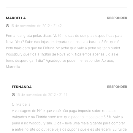
MARCELLA
RESPONDER
15 de novembro de 2012 - 21:42
Fernanda, grata pelas dicas. Vc têm dicas de compras específicas para
Nova York? Sabe das lojas de departamentos mais baratas? Sei que é
bem mais caro que na Flórida. Vc acha que vale a pena visitar o outlet
Woodbury que fica a 1h30m de Nova York, ficaremos apenas 6 dias e
temo desperdiçar 1 dia? Agradeço se puder me responder. Abraço,
Marcella
FERNANDA
RESPONDER
15 de novembro de 2012 - 21:51
Oi Marcella,
A vantagem de NY é que você não paga imposto sobre roupas e
calçados e na Flórida você tem que pagar o imposto de 6,5%. Vale a
pena ir no Woodbury sim. Dica – leve uma mala gigante para comprar
e entre no site do outlet e veja os cupons que eles oferecem. Eu fui de