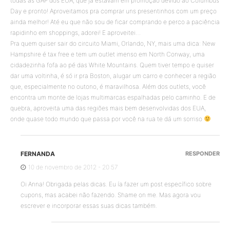
todas as GAP dos EUA, que já estavam em promoção devido ao Columbus
Day e pronto! Aproveitamos pra comprar uns presentinhos com um preço
ainda melhor! Até eu que não sou de ficar comprando e perco a paciência
rapidinho em shoppings, adorei! E aproveitei…
Pra quem quiser sair do circuito Miami, Orlando, NY, mais uma dica: New
Hampshire é tax free e tem um outlet imenso em North Conway, uma
cidadezinha fofa ao pé das White Mountains. Quem tiver tempo e quiser
dar uma voltinha, é só ir pra Boston, alugar um carro e conhecer a região
que, especialmente no outono, é maravilhosa. Além dos outlets, você
encontra um monte de lojas multimarcas espalhadas pelo caminho. E de
quebra, aproveita uma das regiões mais bem desenvolvidas dos EUA,
onde quase todo mundo que passa por você na rua te dá um sorriso
FERNANDA
RESPONDER
10 de novembro de 2012 - 20:57
Oi Anna! Obrigada pelas dicas. Eu ía fazer um post específico sobre
cupons, mas acabei não fazendo. Shame on me. Mas agora vou
escrever e incorporar essas suas dicas também.