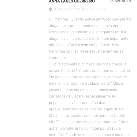
ANNA LAGES GUERREIRO
RESPONDER
16 de novembro de 2012 - 11:17
Oi, meninas. Quando estive em Woodbury preferi
alugar um carro e dormir uma noite lá perto.
Fomos logo no primeiro dia: chegamos no JFK,
alugamos um carro (com GPS, hiper importante,
não é muito fácil ir sem ele) e fomos direto.
Na minha opinião, esse esquema tem várias
vantagens:
1) vc já aproveita o primeiro dia onde chegaria
no seu hotel de NY antes do horário de check-in.
Em geral, a gente acaba largando as malas no
hotel e indo rodar pela cidade, certo? Mas é
justamente no dia em que estamos mais
cansados da viagem, especialmente se
pegamos um vôo noturno. Acabamos
aproveitando menos os lugares legais de NY…
2) há muitas opções de hotel perto do Outlet,
MUITO mais baratas que em Manhattan. É fácil
achar um hotelzinho ou motel por US$80 a
noite. Você pode fazer suas compras o dia todo