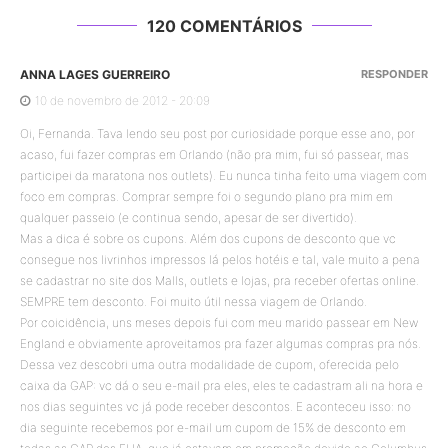
120 COMENTÁRIOS
ANNA LAGES GUERREIRO
RESPONDER
10 de novembro de 2012 - 20:09
Oi, Fernanda. Tava lendo seu post por curiosidade porque esse ano, por
acaso, fui fazer compras em Orlando (não pra mim, fui só passear, mas
participei da maratona nos outlets). Eu nunca tinha feito uma viagem com
foco em compras. Comprar sempre foi o segundo plano pra mim em
qualquer passeio (e continua sendo, apesar de ser divertido).
Mas a dica é sobre os cupons. Além dos cupons de desconto que vc
consegue nos livrinhos impressos lá pelos hotéis e tal, vale muito a pena
se cadastrar no site dos Malls, outlets e lojas, pra receber ofertas online.
SEMPRE tem desconto. Foi muito útil nessa viagem de Orlando.
Por coicidência, uns meses depois fui com meu marido passear em New
England e obviamente aproveitamos pra fazer algumas compras pra nós.
Dessa vez descobri uma outra modalidade de cupom, oferecida pelo
caixa da GAP: vc dá o seu e-mail pra eles, eles te cadastram ali na hora e
nos dias seguintes vc já pode receber descontos. E aconteceu isso: no
dia seguinte recebemos por e-mail um cupom de 15% de desconto em