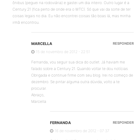
ônibus (peguei na rodoviária) e gastei um dia inteiro. Outro lugar é a
Century 21 (fica perto de onde era o WTC). Só que vai da sorte de ter
coisas legais no dia. Eu não encontrei coisas tão boas lá, mas minha
irmã encontrou.
MARCELLA
RESPONDER
15 de novembro de 2012 - 22:51
Fernanda, vou seguir sua dica do outlet. Já haviam me
falado sobre a Century 21. Quando voltar te dou notícias.
Obrigada e continue firme com seu blog. Irei no começo de
dezembro. Se pintar alguma outra dúvida, volto a te
procurar.
Abraço,
Marcella
FERNANDA
RESPONDER
16 de novembro de 2012 - 07:37