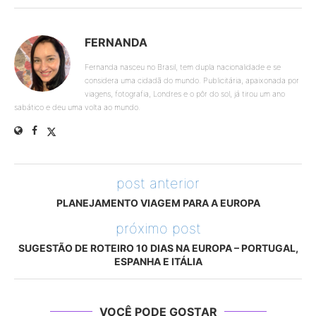
FERNANDA
Fernanda nasceu no Brasil, tem dupla nacionalidade e se
considera uma cidadã do mundo. Publicitária, apaixonada por
viagens, fotografia, Londres e o pôr do sol, já tirou um ano
sabático e deu uma volta ao mundo.
post anterior
PLANEJAMENTO VIAGEM PARA A EUROPA
próximo post
SUGESTÃO DE ROTEIRO 10 DIAS NA EUROPA – PORTUGAL,
ESPANHA E ITÁLIA
VOCÊ PODE GOSTAR