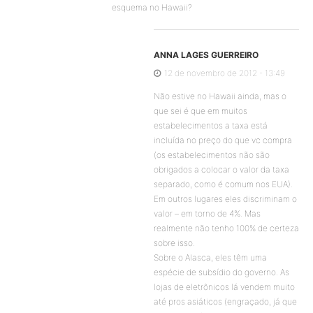
esquema no Hawaii?
ANNA LAGES GUERREIRO
12 de novembro de 2012 - 13:49
Não estive no Hawaii ainda, mas o
que sei é que em muitos
estabelecimentos a taxa está
incluída no preço do que vc compra
(os estabelecimentos não são
obrigados a colocar o valor da taxa
separado, como é comum nos EUA).
Em outros lugares eles discriminam o
valor – em torno de 4%. Mas
realmente não tenho 100% de certeza
sobre isso.
Sobre o Alasca, eles têm uma
espécie de subsídio do governo. As
lojas de eletrônicos lá vendem muito
até pros asiáticos (engraçado, já que