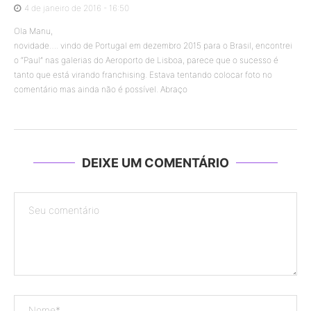
4 de janeiro de 2016 - 16:50
Ola Manu,
novidade…. vindo de Portugal em dezembro 2015 para o Brasil, encontrei
o “Paul” nas galerias do Aeroporto de Lisboa, parece que o sucesso é
tanto que está virando franchising. Estava tentando colocar foto no
comentário mas ainda não é possível. Abraço
DEIXE UM COMENTÁRIO