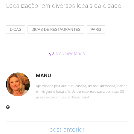
Localização: em diversos locais da cidade
DICAS
DICAS DE RESTAURANTES
PARIS
4 comentários
MANU
Apaixonada pela Austrália, casada, libriana, advogada, viciada
em viagens e fotografia! Já carimbei meu passaporte por 30
países e quero muito conhecer mais!
post anterior