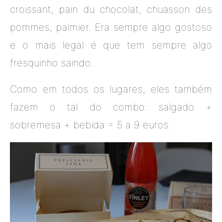
croissant, pain du chocolat, chuasson des
pommes, palmier. Era sempre algo gostoso
e o mais legal é que tem sempre algo
fresquinho saindo.
Como em todos os lugares, eles também
fazem o tal do combo: salgado +
sobremesa + bebida = 5 a 9 euros.