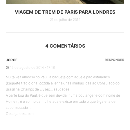
VIAGEM DE TREM DE PARIS PARA LONDRES
21 de julho de 2019
4 COMENTÁRIOS
JORGE
RESPONDER
19 de agosto de 2014 - 17:16
Muita vez almocei no Paul, a baguete com aquele pao estaladiço
(baguete tradicional cozida a lenha), nas minhas idas ao Consulado do
Brasil na Champs de Elyses… saudades.
A parte boa do Paul, é que sem dúvida ir uma boulangerie com nome de
Homem, é o sonho da mulherada e existe em tudo o que é galeria de
supermecado …
C’est ça c’est bon!