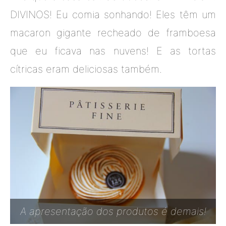
DIVINOS! Eu comia sonhando! Eles têm um
macaron gigante recheado de framboesa
que eu ficava nas nuvens! E as tortas
cítricas eram deliciosas também.
A apresentação dos produtos é demais!