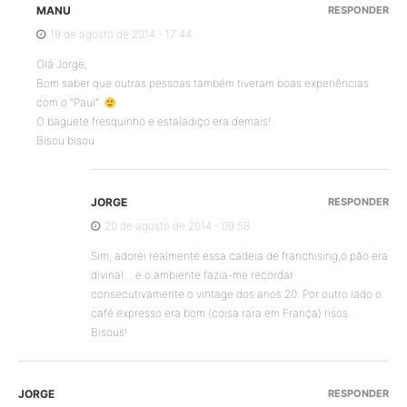
MANU
RESPONDER
19 de agosto de 2014 - 17:44
Olá Jorge,
Bom saber que outras pessoas também tiveram boas experiências
com o “Paul”.
O baguete fresquinho e estaladiço era demais!
Bisou bisou
JORGE
RESPONDER
20 de agosto de 2014 - 09:58
Sim, adorei realmente essa cadeia de franchising,o pão era
divinal… e o ambiente fazia-me recordar
consecutivamente o vintage dos anos 20. Por outro lado o
café expresso era bom (coisa rara em França) risos.
Bisous!
JORGE
RESPONDER