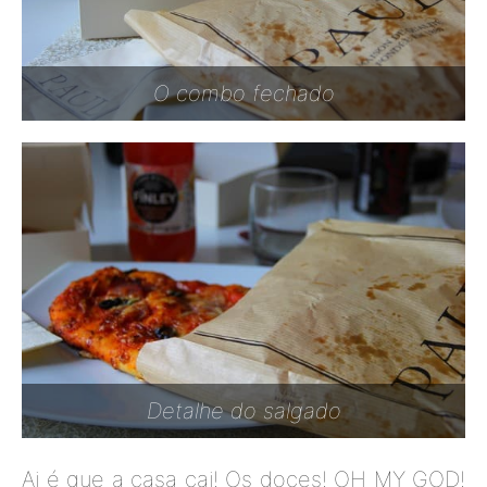
O combo fechado
Detalhe do salgado
Ai é que a casa cai! Os doces! OH MY GOD!