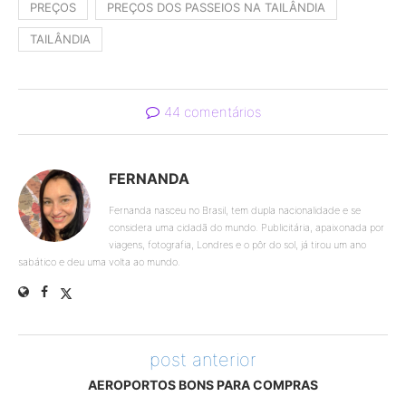
PREÇOS
PREÇOS DOS PASSEIOS NA TAILÂNDIA
TAILÂNDIA
44 comentários
FERNANDA
Fernanda nasceu no Brasil, tem dupla nacionalidade e se
considera uma cidadã do mundo. Publicitária, apaixonada por
viagens, fotografia, Londres e o pôr do sol, já tirou um ano
sabático e deu uma volta ao mundo.
post anterior
AEROPORTOS BONS PARA COMPRAS