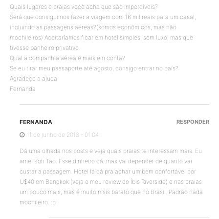
Quais lugares e praias você acha que são imperdíveis?
Será que consiguimos fazer a viagem com 16 mil reais para um casal,
incluindo as passagens aéreas?(somos econômicos, mas não
mochileiros) Aceitaríamos ficar em hotel simples, sem luxo, mas que
tivesse banheiro privativo.
Qual a companhia aérea é mais em conta?
Se eu tirar meu passaporte até agosto, consigo entrar no país?
Agradeço a ajuda.
Fernanda
FERNANDA
RESPONDER
11 de junho de 2013 - 01:04
Dá uma olhada nos posts e veja quais praias te interessam mais. Eu
amei Koh Tao. Esse dinheiro dá, mas vai depender de quanto vai
custar a passagem. Hotel lá dá pra achar um bem confortável por
U$40 em Bangkok (veja o meu review do Íbis Riverside) e nas praias
um pouco mais, mas é muito msis barato que no Brasil. Padrão nada
mochileiro. :p