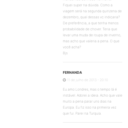
Fiquei super na dúvida. Como a
viagem será na segunda quinzena de
dezembro, qual dessas vc indicaria?
De preferência, a que tenha menos
probabilidade de chover. Teria que
levar uma muda de roupa de inverno,
mas acho que valeria a pena. O que
você acha?
Bjs
FERNANDA
11 de julho de 2013 - 20:10
Eu amo Londres, mas o tempo lá é
instável. Adorei a ideia. Acho que vale
muito a pena parar uns dias na
Europa. Eu fiz isso na primeira vez
que fui. Parei na Turquia.