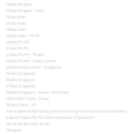
14/dez Bangkok
15/dez Bangkok – Krabi
16/dez Krabi
17/dez Krabi
18/dez Krabi
19/dez Krabi – Phi Phi
20/dez Phi Phi
21/dez Phi Phi
22/dez Phi Phi – Phuket
23/dez Phuket – Kuala Lumpur
24/dez Kuala Lumpur – Singapore
25/dez Singapore
26/dez Singapore
27/dez Singapore
28/dez Singapore – Dubai – Abu Dhabi
29/dez Abu Dhabi – Dubai
30/dez Dubai – SP
Tirei a parte de Koh Samui, pois é mais longinho e ficaria muito cansativo
e deixei Krabi e Phi Phi como você disse. O que acha?
Tem dicas de hotéis de lá?
Obrigada