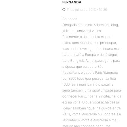
FERNANDA
11 de julho de 2013 - 19:39
Fernanda
Obrigada pela dica. Adorei seu blog,
já li e reli umas mil vezes.
Realmente o dólar subiu muito e
estou começando a me preocupar,
mas andei investigando e ficaria mais
barato ir até a Europa e de lá seguir
para Bangkok. Achei passagens para
a época que eu quero São
Paulo/Paris e depois Paris/Bangcoc
por 3500 tudo (por pessoa) Já fica
1000 reais mais barato o casal. E
seria também uma oportunidade para
conhecer Paris, ficaria 2 noites na ida
e 2 na volta. O que você acha dessa
idéia? Também fiquei na dúvida entre
Paris, Roma, Amsterdã ou Londres. Eu
já conheço Roma e Amsterdã e meu
marido não conhece nenhuma.