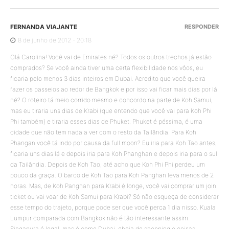
FERNANDA VIAJANTE
RESPONDER
8 de junho de 2012 - 20:18
Olá Carolina! Você vai de Emirates né? Todos os outros trechos já estão
comprados? Se você ainda tiver uma certa flexibilidade nos vôos, eu
ficaria pelo menos 3 dias inteiros em Dubai. Acredito que você queira
fazer os passeios ao redor de Bangkok e por isso vai ficar mais dias por lá
né? O roteiro tá meio corrido mesmo e concordo na parte de Koh Samui,
mas eu tiraria uns dias de Krabi (que entendo que você vai para Koh Phi
Phi também) e tiraria esses dias de Phuket. Phuket é péssima, é uma
cidade que não tem nada a ver com o resto da Tailândia. Para Koh
Phangan você tá indo por causa da full moon? Eu iria para Koh Tao antes,
ficaria uns dias lá e depois iria para Koh Phanghan e depois iria para o sul
da Tailândia. Depois de Koh Tao, até acho que Koh Phi Phi perdeu um
pouco da graça. O barco de Koh Tao para Koh Panghan leva menos de 2
horas. Mas, de Koh Panghan para Krabi é longe, você vai comprar um join
ticket ou vai voar de Koh Samui para Krabi? Só não esqueça de considerar
esse tempo do trajeto, porque pode ser que você perca 1 dia nisso. Kuala
Lumpur comparada com Bangkok não é tão interessante assim.
Singapura é legal, mas é como Dubai, cheia de shopping e coisas