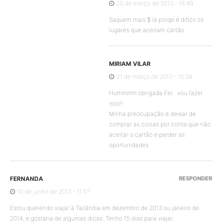
20 de março de 2013 - 18:49
Saquem mais $ lá porqe é difícil os
lugares que aceitam cartão.
MIRIAM VILAR
21 de março de 2013 - 10:34
Hummmm obrigada Fer…vou fazer
isso!!
Minha preocupação é deixar de
comprar as coisas por conta que não
aceitar o cartão e perder as
oportunidades.
FERNANDA
RESPONDER
10 de junho de 2013 - 11:57
Estou querendo viajar à Tailândia em dezembro de 2013 ou janeiro de
2014, e gostaria de algumas dicas. Tenho 15 dias para viajar.