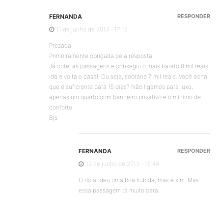
FERNANDA
RESPONDER
11 de junho de 2013 - 17:19
Prezada
Primeiramente obrigada pela resposta.
Já cotei as passagens e consegui o mais barato 8 mil reais
ida e volta o casal. Ou seja, sobraria 7 mil reais. Você acha
que é suficiente para 15 dias? Não ligamos para luxo,
apenas um quarto com banheiro privativo e o mínimo de
conforto.
Bjs
FERNANDA
RESPONDER
12 de junho de 2013 - 16:44
O dólar deu uma boa subida, mas é sim. Mas
essa passagem tá muito cara.