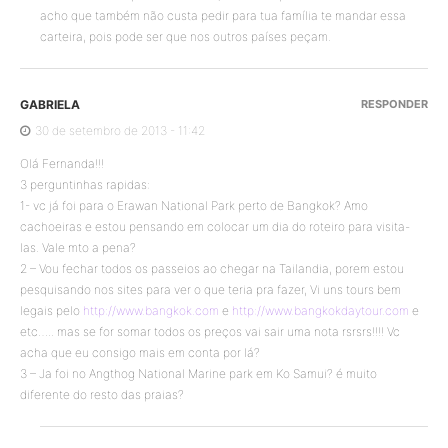
acho que também não custa pedir para tua família te mandar essa
carteira, pois pode ser que nos outros países peçam.
GABRIELA
RESPONDER
30 de setembro de 2013 - 11:42
Olá Fernanda!!!
3 perguntinhas rapidas:
1- vc já foi para o Erawan National Park perto de Bangkok? Amo
cachoeiras e estou pensando em colocar um dia do roteiro para visita-
las. Vale mto a pena?
2 – Vou fechar todos os passeios ao chegar na Tailandia, porem estou
pesquisando nos sites para ver o que teria pra fazer, Vi uns tours bem
legais pelo
http://www.bangkok.com
e
http://www.bangkokdaytour.com
e
etc….. mas se for somar todos os preços vai sair uma nota rsrsrs!!!! Vc
acha que eu consigo mais em conta por lá?
3 – Ja foi no Angthog National Marine park em Ko Samui? é muito
diferente do resto das praias?