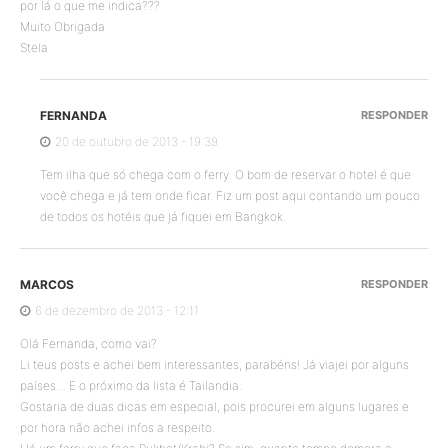
por lá o que me indica???
Muito Obrigada
Stela
FERNANDA
RESPONDER
20 de outubro de 2013 - 19:39
Tem ilha que só chega com o ferry. O bom de reservar o hotel é que
você chega e já tem onde ficar. Fiz um post aqui contando um pouco
de todos os hotéis que já fiquei em Bangkok.
MARCOS
RESPONDER
6 de dezembro de 2013 - 12:11
Olá Fernanda, como vai?
Li teus posts e achei bem interessantes, parabéns! Já viajei por alguns
países… E o próximo da lista é Tailandia.
Gostaria de duas dicas em especial, pois procurei em alguns lugares e
por hora não achei infos a respeito.