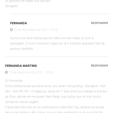
lá, gostaria de saber sua opinião.
Obrigado
FERNANDA
RESPONDER
21 de dezembro de 2012 - 12:29
Nunca ouvi falar desse pacote. Mas iria sem nada, só com a
passagem. É muito tranquilo viajar por lá e comprar qualquer tipo de
passeio também.
FERNANDA MARTINS
RESPONDER
23 de dezembro de 2012 - 09:59
Oi Fernanda,
Estou embarcando pra Asia terca, vou fazer: Hong Kong – Bangkok – Koh
Tao – Koh Phi Phi – Cingapura, serao em 7 dias entre as cidades e 8 entre
as ilhas, pensei em encaixar Siem Reap, mas achei que ia ficar muito
cansativo nesse viagem.
Fiquei bem feliz em ler os comentarios sobre Koh Tao, estava na duvida
de aonde passar o ANo Novo, mas acabei preferindo la do que Koh Phi