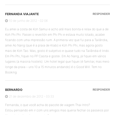
FERNANDA VIAJANTE
RESPONDER
10 de junho de 2012 - 02:06
Eu amei a costa de Koh Samui e acho até mais bonita e relax do que a de
Koh Phi Phi. Passei o reveillón em Phi Phi e estava muito lotado, acabei
ficando com uma impressão ruim. A primeira vez que fui para a Tailândia,
amei Ao Nang (que é a praia de Krabi) e Koh Phi Phi, mas agora gosto
mais de Koh Tao. Mas, gosto é subjetivo e quase tudo na Tailândia é lindo.
Em Phi Phi, fiquei no PP Casita e gostei. Em Ao Nang, já fiquei em vários
lugares (a maioria hostels). Um hotel legal que fiquei (é familiar, mas meio
longe da praia – uns 10 a 15 minutos andando) é o Good Will. Tem no
Booking.
BERNARDO
RESPONDER
21 de dezembro de 2012 - 03:33
Fernanda, o que você acha do pacote de viagem Thai Intro?
Estou pensando em ir com uns amigos mas queria fechar os passeios por