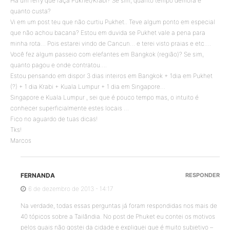
Há um ferry que faça Pukhet/Krabi? Se sim, quanto tempo demora e
quanto custa?
Vi em um post teu que não curtiu Pukhet.. Teve algum ponto em especial
que não achou bacana? Estou em duvida se Pukhet vale a pena para
minha rota… Pois estarei vindo de Cancun… e terei visto praias e etc….
Você fez algum passeio com elefantes em Bangkok (região)? Se sim,
quanto pagou e onde contratou….
Estou pensando em dispor 3 dias inteiros em Bangkok + 1dia em Pukhet
(?) + 1 dia Krabi + Kuala Lumpur + 1 dia em Singapore…
Singapore e Kuala Lumpur , sei que é pouco tempo mas, o intuito é
conhecer superficialmente estes locais …
Fico no aguardo de tuas dicas!
Tks!
Marcos
FERNANDA
RESPONDER
6 de dezembro de 2013 - 14:17
Na verdade, todas essas perguntas já foram respondidas nos mais de
40 tópicos sobre a Tailândia. No post de Phuket eu contei os motivos
pelos quais não gostei da cidade e expliquei que é muito subjetivo –