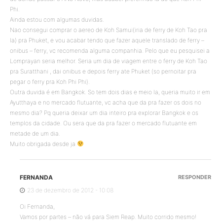
Phi.
Ainda estou com algumas duvidas.
Nao consegui comprar o aereo de Koh Samui(iria de ferry de Koh Tao pra
la) pra Phuket, e vou acabar tendo que fazer aquele translado de ferry –
onibus – ferry, vc recomenda alguma companhia. Pelo que eu pesquisei a
Lomprayan seria melhor. Seria um dia de viagem entre o ferry de Koh Tao
pra Suratthani , dai onibus e depois ferry ate Phuket (so pernoitar pra
pegar o ferry pra Koh Phi Phi).
Outra duvida é em Bangkok. So tem dois dias e meio la, queria muito ir em
Ayutthaya e no mercado flutuante, vc acha que da pra fazer os dois no
mesmo dia? Pq queria deixar um dia inteiro pra explorar Bangkok e os
templos da cidade. Ou sera que da pra fazer o mercado flutuante em
metade de um dia.
Muito obrigada desde ja
FERNANDA
RESPONDER
23 de dezembro de 2012 - 10:08
Oi Fernanda,
Vamos por partes – não vá para Siem Reap. Muito corrido mesmo!