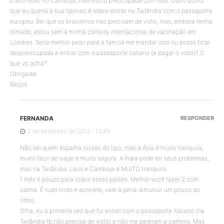
o ano novo no Camboja, mas estou preocupada com isso. Outro ponto
que eu queria a sua opiniao é sobre entrar na Tailândia com o passaporte
europeu. Sei que os brasileiros nao precisam de visto, mas, embora tenha
tomado, estou sem a minha carteira internacional de vacinação em
Londres. Seria melhor pedir para a familia me mandar isso ou posso ficar
despreocupada e entrar com o passaporte italiano (e pagar o visto)? O
que vc acha?
Obrigada!
Beijos
FERNANDA
RESPONDER
2 de setembro de 2013 - 13:49
Não sei quem espalha coisas do tipo, mas a Ásia é muito tranquila,
muito fácil de viajar e muito segura. A Índia pode ter seus problemas,
mas na Tailândia, Laos e Camboja é MUITO tranquilo.
1 mês é pouco para todos esses países. Melhor você fazer 2 com
calma. É tudo lindo e acredite, vale a pena dimunuir um pouco do
ritmo.
Olha, eu a primeira vez que fui entrei com o passaporte italiano (na
Tailândia tb não precisa de visto) e não me pediram a carteira. Mas