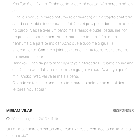
Koh Tao é o máximo. Tenho certeza que irá gostar. Não perca o pôr do
sol.
Olha, eu peguei o barco noturno (e demorado) e fiz o trajeto contrário
saindo de Krabi e indo para Phi Phi. Gostei pois pude dormir um pouco
no barco. Mas se tiver um barco mais rápido e puder pagar, melhor
pegar esse para economizar um pouco de tempo. Não tenho
nenhuma cia para te indicar. Acho que é tudo meio igual lá
sinceramente. Compre o joint ticket que inclua todos esses trechos
no mesmo bilhete.
Bangkok – não dá para fazer Ayyutaya e Mercado Flutuante no mesmo
dia. O mercado flutuante é bem sem graça. Vá para Ayyutaya que é um
mini Angkor Wat. Vai valer mais a pena.
Quando voltar, me mande uma foto para eu colocar no mural dos
leitores. Vou adorar!
MIRIAM VILAR
RESPONDER
20 de março de 2013 - 11:19
Oi Fer, a bandeira do cartão American Express é bem aceita na Tailandia
e Indonesia?