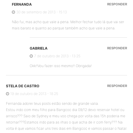
FERNANDA
RESPONDER
30 de setembro de 2013 - 15:13
Não fui, mas acho que vale a pena. Melhor fechar tudo lá que vai ser
mais barato e quanto ao parque também acho que vale a pena.
GABRIELA
RESPONDER
7 de outubro de 2013 - 13:25
Okk!!Vou fazer isso mesmo!! Obrigada!
STELA DE CASTRO
RESPONDER
19 de outubro de 2013 - 18:25
Fernanda adorei teus posts estão sendo de grande valia.
Estou indo com meu filho para Bangcoc dia 09/12 devo reservar hotel ou
arrisco??? Saio de Sydney e meu voo chega por volta das 15h poderia me
retornar???Estamos indo para as ilhas o que acha de ir com ferry??? Na
volta é que vamos ficar uns tres dias em Bangcoc e vamos passar o Natal