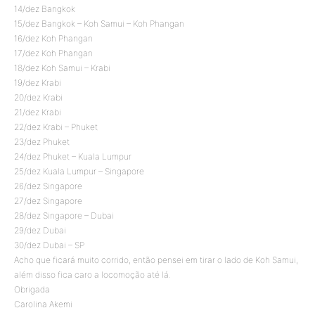
14/dez Bangkok
15/dez Bangkok – Koh Samui – Koh Phangan
16/dez Koh Phangan
17/dez Koh Phangan
18/dez Koh Samui – Krabi
19/dez Krabi
20/dez Krabi
21/dez Krabi
22/dez Krabi – Phuket
23/dez Phuket
24/dez Phuket – Kuala Lumpur
25/dez Kuala Lumpur – Singapore
26/dez Singapore
27/dez Singapore
28/dez Singapore – Dubai
29/dez Dubai
30/dez Dubai – SP
Acho que ficará muito corrido, então pensei em tirar o lado de Koh Samui,
além disso fica caro a locomoção até lá.
Obrigada
Carolina Akemi