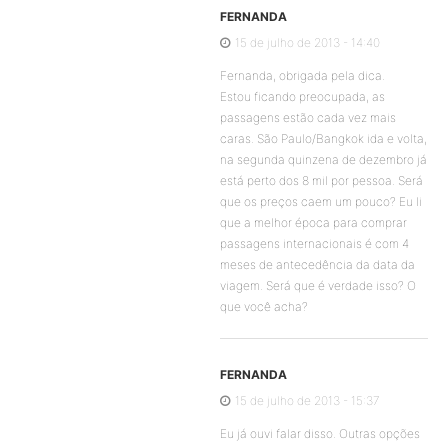
FERNANDA
15 de julho de 2013 - 14:40
Fernanda, obrigada pela dica.
Estou ficando preocupada, as
passagens estão cada vez mais
caras. São Paulo/Bangkok ida e volta,
na segunda quinzena de dezembro já
está perto dos 8 mil por pessoa. Será
que os preços caem um pouco? Eu li
que a melhor época para comprar
passagens internacionais é com 4
meses de antecedência da data da
viagem. Será que é verdade isso? O
que você acha?
FERNANDA
15 de julho de 2013 - 15:37
Eu já ouvi falar disso. Outras opções