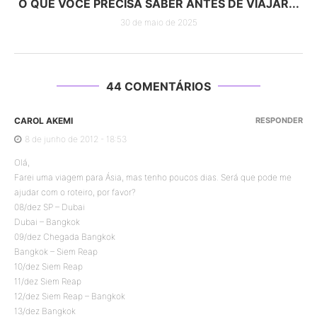
O QUE VOCÊ PRECISA SABER ANTES DE VIAJAR...
30 de maio de 2025
44 COMENTÁRIOS
CAROL AKEMI
RESPONDER
8 de junho de 2012 - 18:53
Olá,
Farei uma viagem para Ásia, mas tenho poucos dias. Será que pode me
ajudar com o roteiro, por favor?
08/dez SP – Dubai
Dubai – Bangkok
09/dez Chegada Bangkok
Bangkok – Siem Reap
10/dez Siem Reap
11/dez Siem Reap
12/dez Siem Reap – Bangkok
13/dez Bangkok