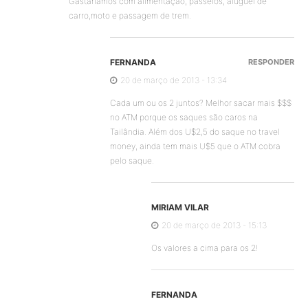
Gastaríamos com alimentação, passeios, aluguel de
carro,moto e passagem de trem.
FERNANDA
RESPONDER
20 de março de 2013 - 13:34
Cada um ou os 2 juntos? Melhor sacar mais $$$
no ATM porque os saques são caros na
Tailândia. Além dos U$2,5 do saque no travel
money, ainda tem mais U$5 que o ATM cobra
pelo saque.
MIRIAM VILAR
20 de março de 2013 - 15:13
Os valores a cima para os 2!
FERNANDA