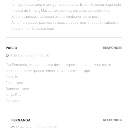
tem gente que ama e tem gente que odeia. E, se não estou enganada,
no post de Chiang Mai contei sobre os passeios dos elefantes.
Sobre os preços – coloquei os que lembrava nesse post.
Acho 1 dia pouco para essas duas cidades, mas é tudo tão subjetivo
que prefiro não opinar mais.
PABLO
RESPONDER
9 de abril de 2014 - 15:36
Olá Fernanda, estou com uma duvida importante para o meu roteiro…
poderia me dizer quanto tempo dura os passeios, tipo
Hong Island
Four Island
Bamboo Island
Maya Bay
Obrigado
FERNANDA
RESPONDER
10 de abril de 2014 - 22:08