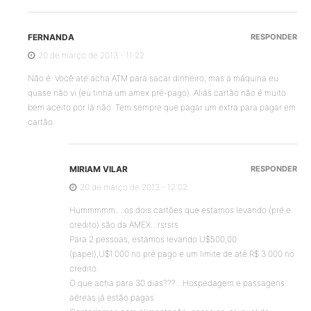
FERNANDA
RESPONDER
20 de março de 2013 - 11:22
Não é. Você até acha ATM para sacar dinheiro, mas a máquina eu
quase não vi (eu tinha um amex pré-pago). Aliás cartão não é muito
bem aceito por lá não. Tem sempre que pagar um extra para pagar em
cartão.
MIRIAM VILAR
RESPONDER
20 de março de 2013 - 12:02
Hummmmm….os dois cartões que estamos levando (pré e
credito) são da AMEX…rsrsrs
Para 2 pessoas, estamos levando U$500,00
(papel),U$1.000 no pré pago e um limite de até R$ 3.000 no
credito.
O que acha para 30 dias???…Hospedagem e passagens
aéreas já estão pagas.