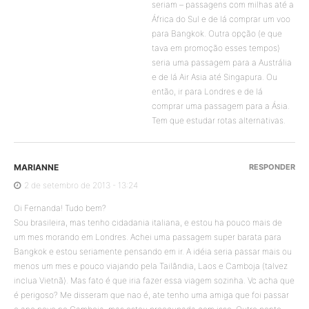
seriam – passagens com milhas até a
África do Sul e de lá comprar um voo
para Bangkok. Outra opção (e que
tava em promoção esses tempos)
seria uma passagem para a Austrália
e de lá Air Asia até Singapura. Ou
então, ir para Londres e de lá
comprar uma passagem para a Ásia.
Tem que estudar rotas alternativas.
MARIANNE
RESPONDER
2 de setembro de 2013 - 13:24
Oi Fernanda! Tudo bem?
Sou brasileira, mas tenho cidadania italiana, e estou ha pouco mais de
um mes morando em Londres. Achei uma passagem super barata para
Bangkok e estou seriamente pensando em ir. A idéia seria passar mais ou
menos um mes e pouco viajando pela Tailândia, Laos e Camboja (talvez
inclua Vietnã). Mas fato é que iria fazer essa viagem sozinha. Vc acha que
é perigoso? Me disseram que nao é, ate tenho uma amiga que foi passar