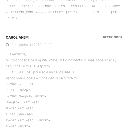
artificiais. Siem Reap é o máximo e esses destinos da Tailândia que você
vai também (com exceção de Phuket que realmente é péssima). Espero
ter te ajudado.
CAROL AKEMI
RESPONDER
10 de junho de 2012 - 01:29
Oi Fernanda,
Muito obrigada pela ajuda. Postei outro comentário, mas pode apagar,
não tinha visto sua resposta.
Eu já fui à Dubai, por isso eliminei os dias lá.
Vendo vários posts e blogs decidi pelo roteiro:
08/dez SP – Dubai
Dubai – Bangkok
09/dez Chegada Bangkok
Bangkok – Siem Reap
10/dez Siem Reap
11/dez Siem Reap
12/dez Siem Reap – Bangkok
13/dez Bangkok