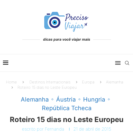
dicas para você viajar mais
Home
Destinos Internacionais
Europa
Alemanha
Roteiro 15 dias no Leste Europeu
Alemanha
Áustria
Hungria
República Tcheca
Roteiro 15 dias no Leste Europeu
escrito por
Fernanda
21 de abril de 2015