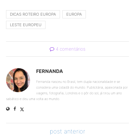
DICAS ROTEIRO EUROPA
EUROPA
LESTE EUROPEU
4 comentários
FERNANDA
Fernanda nasceu no Brasil, tem dupla nacionalidade e se
considera uma cidadã do mundo. Publicitária, apaixonada por
viagens, fotografia, Londres e o pôr do sol, já tirou um ano
sabático e deu uma volta ao mundo.
post anterior