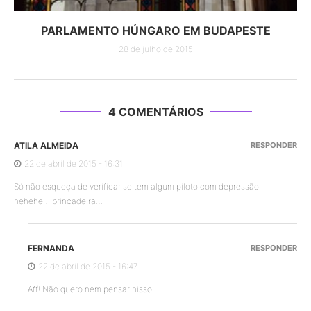
PARLAMENTO HÚNGARO EM BUDAPESTE
28 de julho de 2015
4 COMENTÁRIOS
ATILA ALMEIDA
RESPONDER
22 de abril de 2015 - 16:31
Só não esqueça de verificar se tem algum piloto com depressão,
hehehe… brincadeira…
FERNANDA
RESPONDER
22 de abril de 2015 - 16:47
Aff! Não quero nem pensar nisso.