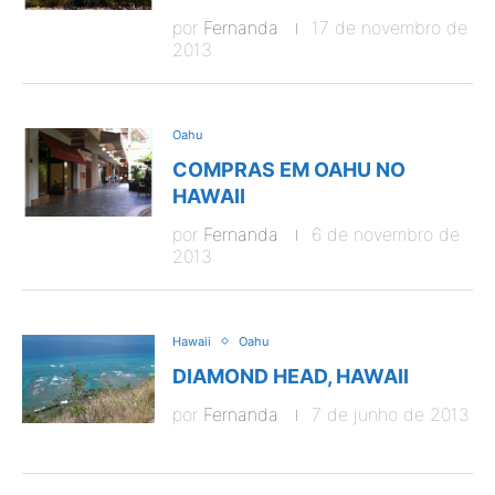
por
Fernanda
17 de novembro de
2013
Oahu
COMPRAS EM OAHU NO
HAWAII
por
Fernanda
6 de novembro de
2013
Hawaii
Oahu
DIAMOND HEAD, HAWAII
por
Fernanda
7 de junho de 2013