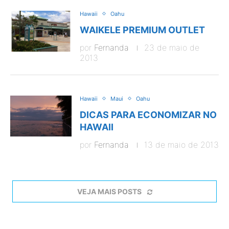
Hawaii
Oahu
WAIKELE PREMIUM OUTLET
por
Fernanda
23 de maio de
2013
Hawaii
Maui
Oahu
DICAS PARA ECONOMIZAR NO
HAWAII
por
Fernanda
13 de maio de 2013
VEJA MAIS POSTS