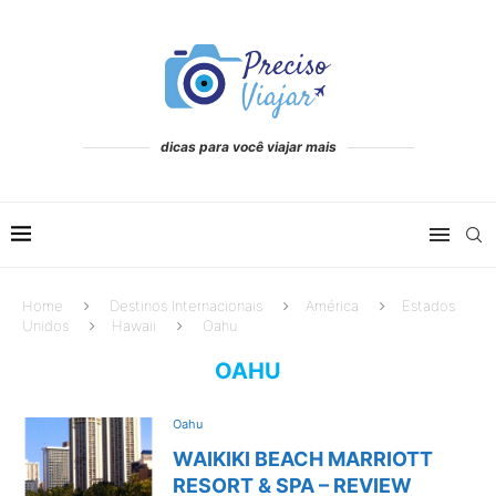
dicas para você viajar mais
Home
Destinos Internacionais
América
Estados
Unidos
Hawaii
Oahu
OAHU
Oahu
WAIKIKI BEACH MARRIOTT
RESORT & SPA – REVIEW