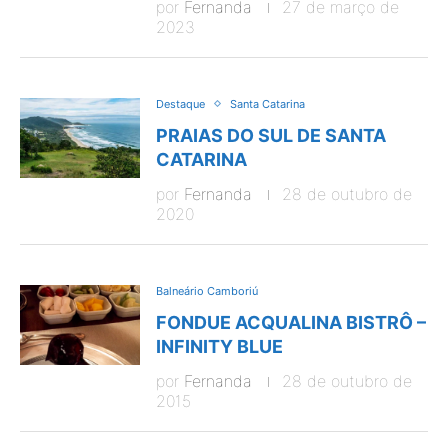
por
Fernanda
27 de março de
2023
Destaque
Santa Catarina
PRAIAS DO SUL DE SANTA
CATARINA
por
Fernanda
28 de outubro de
2020
Balneário Camboriú
FONDUE ACQUALINA BISTRÔ –
INFINITY BLUE
por
Fernanda
28 de outubro de
2015