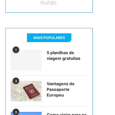
mundo.
MAIS POPULARES
1
5 planilhas de
viagem gratuitas
2
Vantagens do
Passaporte
Europeu
3
Como viajar para os