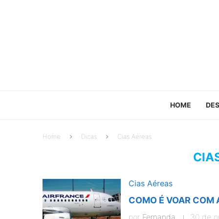
HOME
DES
Home
Dicas
Cias Aéreas
CIA
Cias Aéreas
COMO É VOAR COM A
por
Fernanda
30 de o