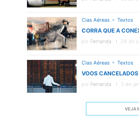
Cias Aéreas
Textos
CORRA QUE A CONEX
por
Fernanda
28 de s
Cias Aéreas
Textos
VOOS CANCELADOS 
por
Fernanda
3 de ja
VEJA 