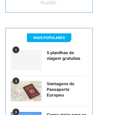
mundo.
MAIS POPULARES
1
5 planilhas de
viagem gratuitas
2
Vantagens do
Passaporte
Europeu
3
Como viajar para os