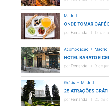
Madrid
ONDE TOMAR CAFÉ 
por
Fernanda
13 de j
Acomodação
Madrid
HOTEL BARATO E CE
por
Fernanda
8 de ja
Grátis
Madrid
25 ATRAÇÕES GRÁTI
por
Fernanda
25 de 