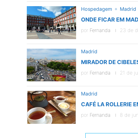
Hospedagem
Madrid
ONDE FICAR EM MAD
por
Fernanda
23 de 
Madrid
MIRADOR DE CIBELE
por
Fernanda
21 de j
Madrid
CAFÉ LA ROLLERIE 
por
Fernanda
8 de ju