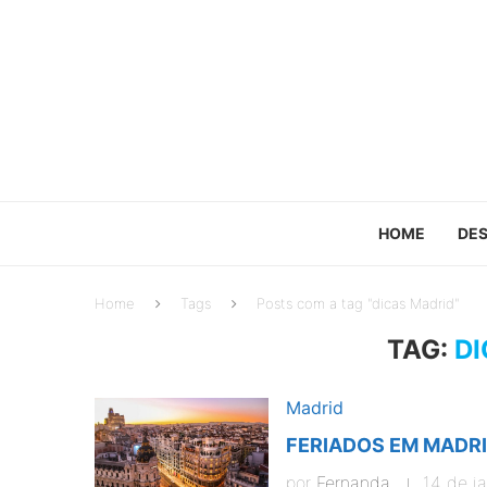
HOME
DES
Home
Tags
Posts com a tag "dicas Madrid"
TAG:
D
Madrid
FERIADOS EM MADRI
por
Fernanda
14 de j