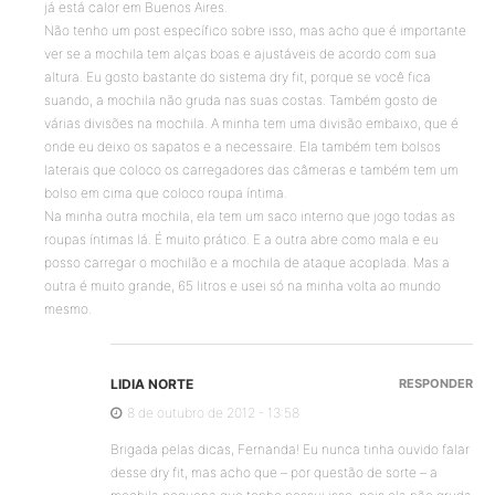
já está calor em Buenos Aires.
Não tenho um post específico sobre isso, mas acho que é importante
ver se a mochila tem alças boas e ajustáveis de acordo com sua
altura. Eu gosto bastante do sistema dry fit, porque se você fica
suando, a mochila não gruda nas suas costas. Também gosto de
várias divisões na mochila. A minha tem uma divisão embaixo, que é
onde eu deixo os sapatos e a necessaire. Ela também tem bolsos
laterais que coloco os carregadores das câmeras e também tem um
bolso em cima que coloco roupa íntima.
Na minha outra mochila, ela tem um saco interno que jogo todas as
roupas íntimas lá. É muito prático. E a outra abre como mala e eu
posso carregar o mochilão e a mochila de ataque acoplada. Mas a
outra é muito grande, 65 litros e usei só na minha volta ao mundo
mesmo.
LIDIA NORTE
RESPONDER
8 de outubro de 2012 - 13:58
Brigada pelas dicas, Fernanda! Eu nunca tinha ouvido falar
desse dry fit, mas acho que – por questão de sorte – a