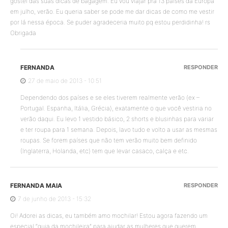
gostei das suas dicas de bagagem. Eu vou viajar pra 13 países da Europa
em julho, verão. Eu queria saber se pode me dar dicas de como me vestir
por lá nessa época. Se puder agradeceria muito pq estou perdidinha! rs
Obrigada
FERNANDA
RESPONDER
27 de maio de 2013 - 10:51
Dependendo dos países e se eles tiverem realmente verão (ex –
Portugal. Espanha, Itália, Grécia), exatamente o que você vestiria no
verão daqui. Eu levo 1 vestido básico, 2 shorts e blusinhas para variar
e ter roupa para 1 semana. Depois, lavo tudo e volto a usar as mesmas
roupas. Se forem países que não tem verão muito bem definido
(Inglaterra, Holanda, etc) tem que levar casaco, calça e etc.
FERNANDA MAIA
RESPONDER
7 de junho de 2013 - 15:32
Oi! Adorei as dicas, eu também amo mochilar! Estou agora fazendo um
especial “guia da mochileira” para ajudar as mulheres que querem