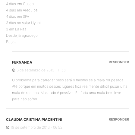
4 dias em Cusco
4 dias em Arequipa
4 dias em SPA
3 dias no salar Uyuni
3 em La Paz
Desde já agradeço.
Beijos.
FERNANDA
RESPONDER
3 de setembro de 2013 - 11:56
O problema para carregar peso será o mesmo se a mala for pesada.
Até porque em muitos desses lugares fica realmente dificil puxar uma
mala de rodinha. Mas tudo é possível. Eu faria uma mala bem leve
para não sofrer.
CLAUDIA CRISTINA PIACENTINI
RESPONDER
19 de setembro de 2013 - 06:52