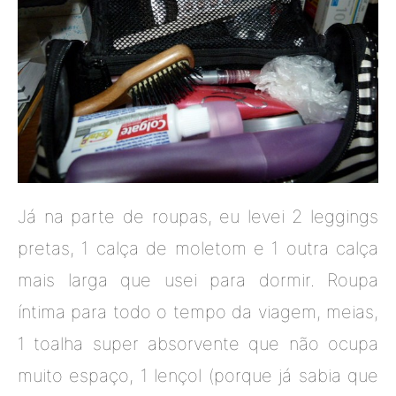
Já na parte de roupas, eu levei 2 leggings
pretas, 1 calça de moletom e 1 outra calça
mais larga que usei para dormir. Roupa
íntima para todo o tempo da viagem, meias,
1 toalha super absorvente que não ocupa
muito espaço, 1 lençol (porque já sabia que