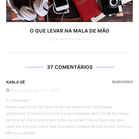
O QUE LEVAR NA MALA DE MÃO
29 de setembro de 2016
37 COMENTÁRIOS
KARLA GÊ
RESPONDER
6 de outubro de 2012 - 16:57
oi, Fernanda!!!
Adorei suas dicas! Só fiquei na dúvida sobre essa toalha super
absorvente. Como ela funciona e qual o tamanho dela? Onde é possível
comprá-la? Ela funciona bem como as outras? Talvez fosse boa ideia
fazer um mini post sobre isso, pois tenho certeza de que muitos, como eu,
têm essa dúvida!