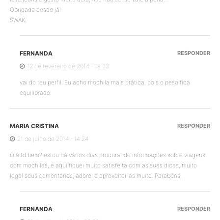
Obrigada desde já!
SWAK
FERNANDA
RESPONDER
12 de fevereiro de 2014 - 19:33
vai do teu perfil. Eu acho mochila mais prática, pois o peso fica
equilibrado.
MARIA CRISTINA
RESPONDER
21 de julho de 2014 - 14:24
Olá td bem? estou há vários dias procurando informações sobre viagens
com mochilas, e aqui fiquei muito satisfeita com as suas dicas, muito
legal seus comentários, adorei e aproveitei-as muito. Parabéns.
FERNANDA
RESPONDER