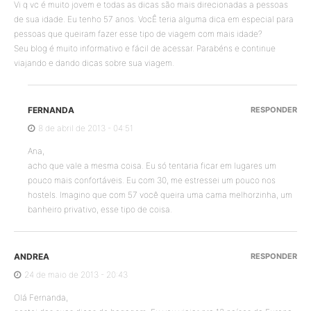
Vi q vc é muito jovem e todas as dicas são mais direcionadas a pessoas
de sua idade. Eu tenho 57 anos. VocÊ teria alguma dica em especial para
pessoas que queiram fazer esse tipo de viagem com mais idade?
Seu blog é muito informativo e fácil de acessar. Parabéns e continue
viajando e dando dicas sobre sua viagem.
FERNANDA
RESPONDER
8 de abril de 2013 - 04:51
Ana,
acho que vale a mesma coisa. Eu só tentaria ficar em lugares um
pouco mais confortáveis. Eu com 30, me estressei um pouco nos
hostels. Imagino que com 57 você queira uma cama melhorzinha, um
banheiro privativo, esse tipo de coisa.
ANDREA
RESPONDER
24 de maio de 2013 - 20:43
Olá Fernanda,