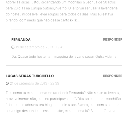
Adorei as dicas! Estou organizando um mochilão Guechua de 50 litros
para 23 dias na Europa outono;inverno. O jeito vai ser usar a lavanderia
do hostel, impossível levar roupas para todos os dias. Mas eu estava
pirando, com medo que não desse certo kkkk…
FERNANDA
RESPONDER
19 de setembro de 2013 - 19:43
Dá. Quase todo hostel tem máquina de lavar e secar. Outra vida. rs
LUCAS SEIXAS TURCHIELLO
RESPONDER
21 de setembro de 2013 - 22:39
Tem como tu me adicionar no facebook Fernanda? Não sei se tu lembra,
provavelmente não, mas eu participava da ” VOlta ao mundo de mochilão
” do orkut, e adorava teu blog, perdi ele a uns 3 anos, mas com a ajuda de
um amigo descobrimos esse teu site, me adiciona lá? Sou teu fã haha