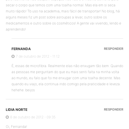
secar o corpo que temos com uma toalha normal. Mas ela em si seca
muito rápido! Tb uso na academia, mais fácil de transportar! No blog, há
alguns meses fiz um post sobre asroupas a levar, outro sobre os
medicamentos e outro sobre os cosméticos! A gente vai vivendo, lendo e
aprendendo!
FERNANDA
RESPONDER
7 de outubro de 2012 - 11:12
É, essas de microfibra. Realmente elas não enxugam tão bem. Quando
as pessoas me perguntam do que eu mais senti falta na minha volta
ao mundo, eu falo que foi me enxugar com uma toalha decente. Mas
quando eu viajo, ela continua indo comigo pela praticidade e leveza.
hehehe. beijos
LIDIA NORTE
RESPONDER
8 de outubro de 2012 - 09:35
Oi, Fernanda!