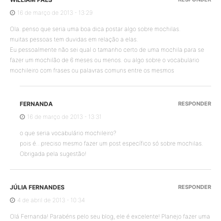
16 de março de 2013 - 13:29
Ola. penso que seria uma boa dica postar algo sobre mochilas.
muitas pessoas tem duvidas em relação a elas.
Eu pessoalmente não sei qual o tamanho certo de uma mochila para se
fazer um mochilão de 6 meses ou menos. ou algo sobre o vocabulario
mochileiro com frases ou palavras comuns entre os mesmos
FERNANDA
RESPONDER
16 de março de 2013 - 13:31
o que seria vocabulário mochileiro?
pois é…preciso mesmo fazer um post específico só sobre mochilas.
Obrigada pela sugestão!
JÚLIA FERNANDES
RESPONDER
4 de abril de 2013 - 10:34
Olá Fernanda! Parabéns pelo seu blog, ele é excelente! Planejo fazer uma