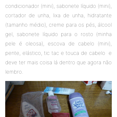
condicionador (mini), sabonete líquido (mini),
cortador de unha, lixa de unha, hidratante
(tamanho médio), creme para os pés, álcool
gel, sabonete líquido para o rosto (minha
pele é oleosa), escova de cabelo (mini),
pente, elástico, tic tac e touca de cabelo e
deve ter mais coisa lá dentro que agora não
lembro.