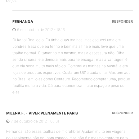
beijos!
FERNANDA
RESPONDER
6 de outubro de 2012 - 18:16
Oi Karla! Boa ideia. Eu tinha duas toalhas, mas esqueci uma em
Londres. Essa que eu tenho é bem mais fina e mais leve que uma
toalha normal. O tamanho é o mesmo, mas a espessura não. Olha,
sendo sincera, ela demora mais para te enxugar, mas a vantagem é
que ela seca muito mais rápido. Comprei as minhas na Austrália em
lojas de produtos esportivos. Custaram U$15 cada uma. Mas tem aqui
no Brasil em lojas como Centauro. Recomendo comprar uma, porque
facilita muito a vida. Dá para economizar muito espaço e peso com
elas.
MILENA F. - VIVER PLENAMENTE PARIS
RESPONDER
7 de outubro de 2012 - 06:31
Fernanda, são essas toalhas de microfibra? Ajudam muito em viagens,
pois realmente não ocupam espaço, mas não é o mesmo conforto para