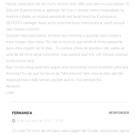
Nossa, esse post vai ser muito útil pra mim. Mês que vem eu vou passar 10
dias em Buenos Aires e, apensar de ficar o tempo inteiro hospedada na
mesma cidade, eu estava pensando em levar mochila. É porque eu
DETESTO carregar mala, acho mochila muito mais prática: você coloca
nas costas e pronto!
Quando viajo para perto, sempre levo mochila e quando faço viagens
mais longas, levo mala. Por isso a mochila que tenho é muito pequena
para uma viagem de 10 dias… Eu estava cheia de dúvidas, não sabia se
uma de 50 litros seria suficiente, mas parece que sim, né? Dá pra colocar
muita coisa nela!
Aqui no seu blog você tem algum post ensinando como escolher uma boa
mochila? Eu sei que no fórum do “Mochileiros” tem, mas lá eles são tão
especialistas e dão tantas opções que eu fico perdidinha…
Abraços,
Lidia.
FERNANDA
RESPONDER
8 de outubro de 2012 - 10:56
Oi Lidia! 50 litros dá sim para uma viagem de 10 dias, até porque agora