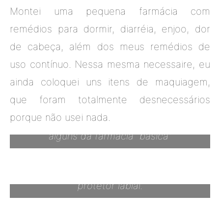
Montei uma pequena farmácia com
remédios para dormir, diarréia, enjoo, dor
de cabeça, além dos meus remédios de
uso contínuo. Nessa mesma necessaire, eu
ainda coloquei uns itens de maquiagem,
que foram totalmente desnecessários
porque não usei nada.
Meus remédios de uso contínuo e mais
alguns da farmácia “básica”
Meus itens de maquiagem. Só usei o
protetor labial.