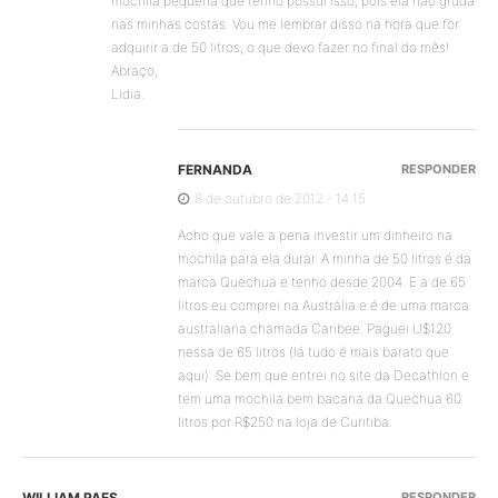
mochila pequena que tenho possui isso, pois ela não gruda
nas minhas costas. Vou me lembrar disso na hora que for
adquirir a de 50 litros, o que devo fazer no final do mês!
Abraço,
Lidia.
FERNANDA
RESPONDER
8 de outubro de 2012 - 14:15
Acho que vale a pena investir um dinheiro na
mochila para ela durar. A minha de 50 litros é da
marca Quechua e tenho desde 2004. E a de 65
litros eu comprei na Austrália e é de uma marca
australiana chamada Caribee. Paguei U$120
nessa de 65 litros (lá tudo é mais barato que
aqui). Se bem que entrei no site da Decathlon e
tem uma mochila bem bacana da Quechua 60
litros por R$250 na loja de Curitiba.
WILLIAM PAES
RESPONDER