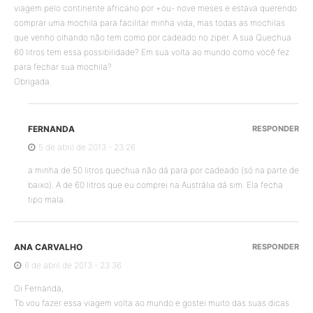
viagem pelo continente africano por +ou- nove meses e estava querendo
comprar uma mochila para facilitar minha vida, mas todas as mochilas
que venho olhando não tem como por cadeado no ziper. A sua Quechua
60 litros tem essa possibilidade? Em sua volta ao mundo como você fez
para fechar sua mochila?
Obrigada.
FERNANDA
RESPONDER
5 de abril de 2013 - 23:26
a minha de 50 litros quechua não dá para por cadeado (só na parte de
baixo). A de 60 litros que eu comprei na Austrália dá sim. Ela fecha
tipo mala.
ANA CARVALHO
RESPONDER
6 de abril de 2013 - 23:36
Oi Fernanda,
Tb vou fazer essa viagem volta ao mundo e gostei muito das suas dicas.