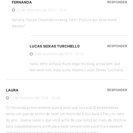
FERNANDA
RESPONDER
22 de setembro de 2013 - 20:41
hahaha. Nossa! Desenterrou essa, hein? Procuro por esse nome
mesmo?
LUCAS SEIXAS TURCHIELLO
RESPONDER
3 de novembro de 2013 - 01:02
haha, sério achava muito legal teu blog, ainda bem que
tem esse site, esse nome mesmo Lucas Seixas Turchiello
LAURA
RESPONDER
10 de fevereiro de 2014 - 00:44
Oi Fernanda,primeiramente queria dizer que sou sua fã kkkkkkkkkkkk
tenho um grande sonho de fazer um mochilão e vou para o Peru no meio
do ano…Queria saber o que você acha de usar bolsa ao invés de mochila
para cidade/passeios,enfim,para estar sempre com você?Ela é beeeem
leve,jeans e gosto muito dela,mas não sei se vale a pena…