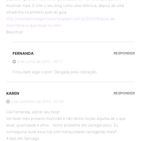
mochilar mais. E citei o seu blog como uma refencia, depois dá uma
olhadinha no primeiro post do guia
http://champanheegentileza.blogspot.com.br/2013/06/guia-da-
mochileira-o-que-levar-no.html
Beijinhos!
FERNANDA
RESPONDER
8 de junho de 2013 - 00:17
Ficou bem legal o post. Obrigada pela indicação.
KAREN
RESPONDER
3 de setembro de 2013 - 02:08
Olá Fernanda, adorei seu blog!
Irei fazer meu primeiro mochilão e não tenho noção alguma de o que
levar, quantidade e afins… tenho problema em carregar peso. Eu
conseguiria fazer essa trip com tranquilidade carregando mala?
4 dias em Santiago