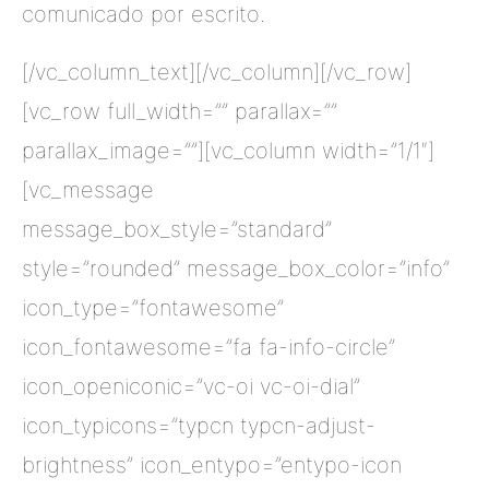
comunicado por escrito.
[/vc_column_text][/vc_column][/vc_row]
[vc_row full_width=”” parallax=””
parallax_image=””][vc_column width=”1/1″]
[vc_message
message_box_style=”standard”
style=”rounded” message_box_color=”info”
icon_type=”fontawesome”
icon_fontawesome=”fa fa-info-circle”
icon_openiconic=”vc-oi vc-oi-dial”
icon_typicons=”typcn typcn-adjust-
brightness” icon_entypo=”entypo-icon