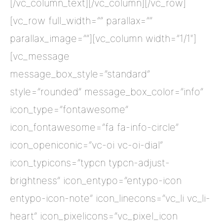
[/vc_column_text][/vc_column][/vc_row]
[vc_row full_width=”” parallax=””
parallax_image=””][vc_column width=”1/1″]
[vc_message
message_box_style=”standard”
style=”rounded” message_box_color=”info”
icon_type=”fontawesome”
icon_fontawesome=”fa fa-info-circle”
icon_openiconic=”vc-oi vc-oi-dial”
icon_typicons=”typcn typcn-adjust-
brightness” icon_entypo=”entypo-icon
entypo-icon-note” icon_linecons=”vc_li vc_li-
heart” icon_pixelicons=”vc_pixel_icon