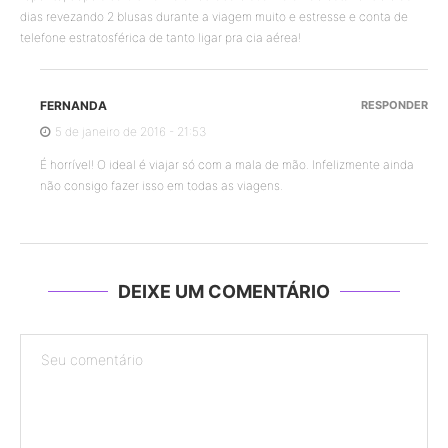
dias revezando 2 blusas durante a viagem muito e estresse e conta de
telefone estratosférica de tanto ligar pra cia aérea!
FERNANDA
RESPONDER
5 de janeiro de 2016 - 21:53
É horrível! O ideal é viajar só com a mala de mão. Infelizmente ainda
não consigo fazer isso em todas as viagens.
DEIXE UM COMENTÁRIO