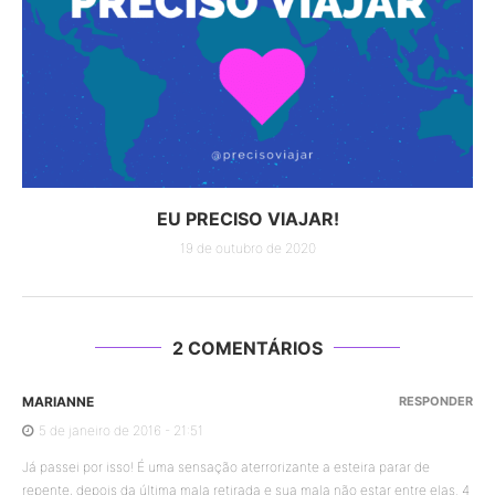
EU PRECISO VIAJAR!
19 de outubro de 2020
2 COMENTÁRIOS
MARIANNE
RESPONDER
5 de janeiro de 2016 - 21:51
Já passei por isso! É uma sensação aterrorizante a esteira parar de
repente, depois da última mala retirada e sua mala não estar entre elas. 4