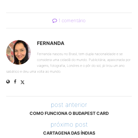
1 comentário
FERNANDA
Fernanda nasceu no Brasil, tem dupla nacionalidade e se
considera uma cidadã do mundo. Publicitária, apaixonada por
viagens, fotografia, Londres e o pôr do sol, já tirou um ano
sabático e deu uma volta ao mundo.
post anterior
COMO FUNCIONA O BUDAPEST CARD
próximo post
CARTAGENA DAS ÍNDIAS