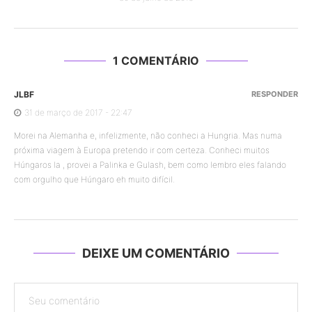
1 COMENTÁRIO
JLBF
RESPONDER
31 de março de 2017 - 22:47
Morei na Alemanha e, infelizmente, não conheci a Hungria. Mas numa
próxima viagem à Europa pretendo ir com certeza. Conheci muitos
Húngaros la , provei a Palinka e Gulash, bem como lembro eles falando
com orgulho que Húngaro eh muito difícil.
DEIXE UM COMENTÁRIO