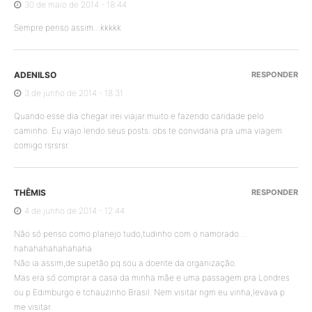
30 de maio de 2014 - 18:44
Sempre penso assim…kkkkk
ADENILSO
RESPONDER
3 de junho de 2014 - 18:31
Quando esse dia chegar irei viajar muito e fazendo caridade pelo
caminho. Eu viajo lendo seus posts. obs te convidaria pra uma viagem
comigo rsrsrsr.
THÊMIS
RESPONDER
4 de junho de 2014 - 12:44
Não só penso como planejo tudo,tudinho com o namorado…
hahahahahahahaha
Não ia assim,de supetão pq sou a doente da organização.
Mas era só comprar a casa da minha mãe e uma passagem pra Londres
ou p Edimburgo e tchauzinho Brasil. Nem visitar ngm eu vinha,levava p
me visitar.