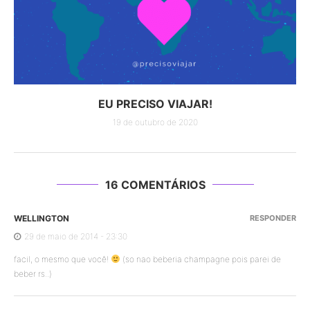
EU PRECISO VIAJAR!
19 de outubro de 2020
16 COMENTÁRIOS
WELLINGTON
RESPONDER
29 de maio de 2014 - 23:30
facil, o mesmo que você!
(so nao beberia champagne pois parei de
beber rs..)