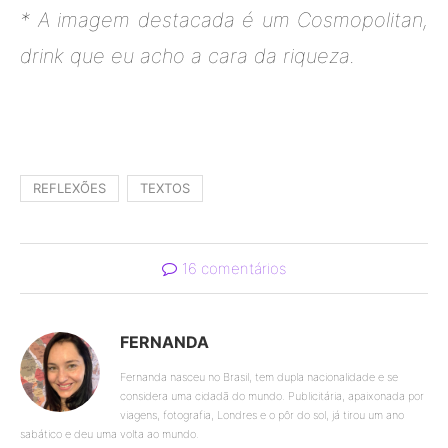
* A imagem destacada é um Cosmopolitan,
drink que eu acho a cara da riqueza.
REFLEXÕES
TEXTOS
16 comentários
FERNANDA
Fernanda nasceu no Brasil, tem dupla nacionalidade e se
considera uma cidadã do mundo. Publicitária, apaixonada por
viagens, fotografia, Londres e o pôr do sol, já tirou um ano
sabático e deu uma volta ao mundo.