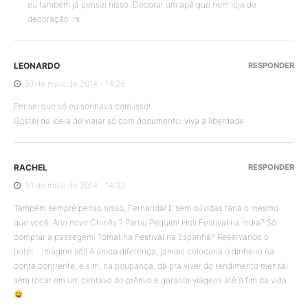
eu também já pensei nisso. Decorar um apê que nem loja de
decoração. rs
LEONARDO
RESPONDER
30 de maio de 2014 - 14:28
Pensei que só eu sonhava com isso!
Gostei da ideia de viajar só com documento..viva a liberdade.
RACHEL
RESPONDER
30 de maio de 2014 - 14:33
Também sempre penso nisso, Fernanda! E sem dúvidas faria o mesmo
que você. Ano novo Chinês ? Partiu Pequim! Holi Festival na Índia? Só
comprar a passagem! Tomatina Festival na Espanha? Reservando o
hotel… Imagine só!! A única diferença, jamais colocaria o dinheiro na
conta conrrente, e sim, na poupança, dá pra viver do rendimento mensal
sem tocar em um centavo do prêmio e garantir viagens até o fim da vida