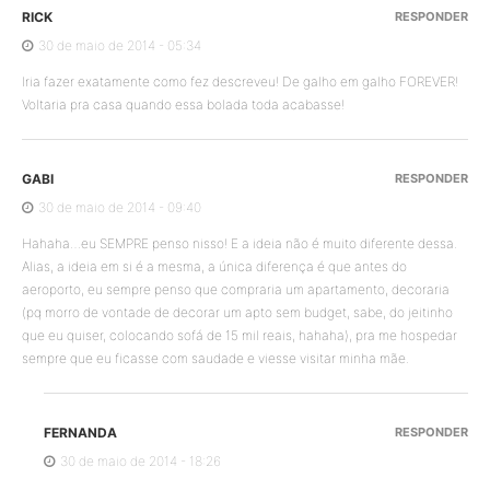
RICK
RESPONDER
30 de maio de 2014 - 05:34
Iria fazer exatamente como fez descreveu! De galho em galho FOREVER!
Voltaria pra casa quando essa bolada toda acabasse!
GABI
RESPONDER
30 de maio de 2014 - 09:40
Hahaha…eu SEMPRE penso nisso! E a ideia não é muito diferente dessa.
Alias, a ideia em si é a mesma, a única diferença é que antes do
aeroporto, eu sempre penso que compraria um apartamento, decoraria
(pq morro de vontade de decorar um apto sem budget, sabe, do jeitinho
que eu quiser, colocando sofá de 15 mil reais, hahaha), pra me hospedar
sempre que eu ficasse com saudade e viesse visitar minha mãe.
FERNANDA
RESPONDER
30 de maio de 2014 - 18:26