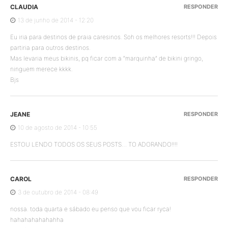
CLAUDIA
RESPONDER
13 de junho de 2014 - 12:20
Eu iria para destinos de praia caresinos. Soh os melhores resorts!!! Depois
partiria para outros destinos.
Mas levaria meus bikinis, pq ficar com a “marquinha” de bikini gringo,
ninguem merece kkkk.
Bjs
JEANE
RESPONDER
10 de agosto de 2014 - 10:55
ESTOU LENDO TODOS OS SEUS POSTS… TO ADORANDO!!!!
CAROL
RESPONDER
3 de outubro de 2014 - 08:49
nossa. toda quarta e sábado eu penso que vou ficar ryca!
hahahahahahahha