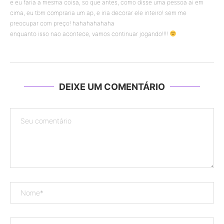
e eu faria a mesma coisa, so que antes, como disse uma pessoa ai em
cima, eu tbm compraria um ap, e iria decorar ele inteiro! sem me
preocupar com preço! hahahahahaha
enquanto isso nao acontece, vamos continuar jogando!!!!
DEIXE UM COMENTÁRIO