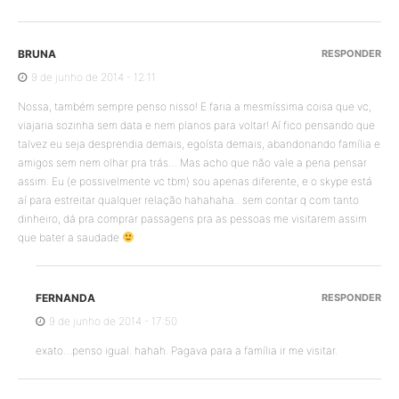
BRUNA
RESPONDER
9 de junho de 2014 - 12:11
Nossa, também sempre penso nisso! E faria a mesmíssima coisa que vc,
viajaria sozinha sem data e nem planos para voltar! Aí fico pensando que
talvez eu seja desprendia demais, egoísta demais, abandonando família e
amigos sem nem olhar pra trás… Mas acho que não vale a pena pensar
assim. Eu (e possivelmente vc tbm) sou apenas diferente, e o skype está
aí para estreitar qualquer relação hahahaha.. sem contar q com tanto
dinheiro, dá pra comprar passagens pra as pessoas me visitarem assim
que bater a saudade
FERNANDA
RESPONDER
9 de junho de 2014 - 17:50
exato…penso igual. hahah. Pagava para a família ir me visitar.