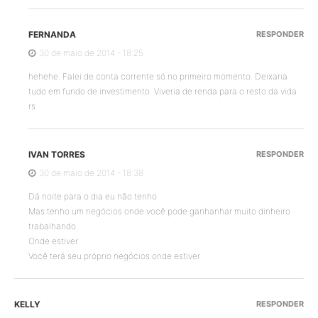
FERNANDA
RESPONDER
30 de maio de 2014 - 18:25
hehehe. Falei de conta corrente só no primeiro momento. Deixaria
tudo em fundo de investimento. Viveria de renda para o resto da vida.
rs
IVAN TORRES
RESPONDER
30 de maio de 2014 - 18:38
Dá noite para o dia eu não tenho
Mas tenho um negócios onde você pode ganhanhar muito dinheiro
trabalhando
Onde estiver
Você terá seu próprio negócios onde estiver
KELLY
RESPONDER