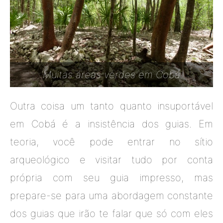
Muitas áreas verdes em Cobá
Outra coisa um tanto quanto insuportável
em Cobá é a insistência dos guias. Em
teoria, você pode entrar no sítio
arqueológico e visitar tudo por conta
própria com seu guia impresso, mas
prepare-se para uma abordagem constante
dos guias que irão te falar que só com eles