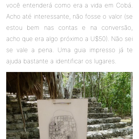
você entenderá como era a vida em Cobá.
Acho até interessante, não fosse o valor (se
estou bem nas contas e na conversão,
acho que era algo próximo a U$50). Não sei
se vale a pena. Uma guia impresso já te
ajuda bastante a identificar os lugares.