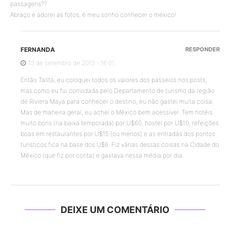
passagens??
Abraço e adorei as fotos, é meu sonho conhecer o mexico!
FERNANDA
RESPONDER
13 de setembro de 2013 - 16:01
Então Talita, eu coloquei todos os valores dos passeios nos posts,
mas como eu fui convidada pelo Departamento de turismo da região
de Riviera Maya para conhecer o destino, eu não gastei muita coisa.
Mas de maneira geral, eu achei o México bem acessível. Tem hotéis
muito bons (na baixa temporada) por U$60, hostel por U$10, refeições
boas em restaurantes por U$15 (ou menos) e as entradas dos pontos
turísticos fica na base dos U$6. Fiz várias dessas coisas na Cidade do
México (que fiz por conta) e gastava nessa média por dia.
DEIXE UM COMENTÁRIO