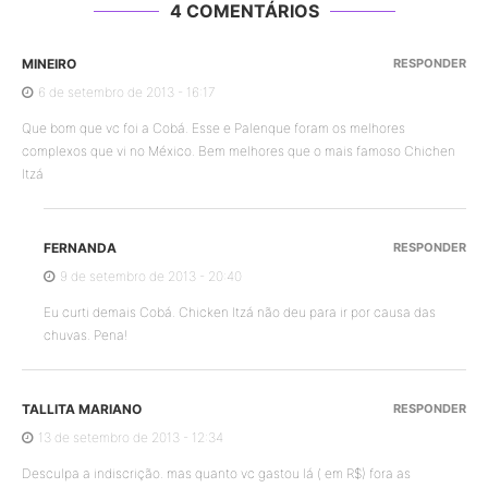
4 COMENTÁRIOS
MINEIRO
RESPONDER
6 de setembro de 2013 - 16:17
Que bom que vc foi a Cobá. Esse e Palenque foram os melhores
complexos que vi no México. Bem melhores que o mais famoso Chichen
Itzá
FERNANDA
RESPONDER
9 de setembro de 2013 - 20:40
Eu curti demais Cobá. Chicken Itzá não deu para ir por causa das
chuvas. Pena!
TALLITA MARIANO
RESPONDER
13 de setembro de 2013 - 12:34
Desculpa a indiscrição. mas quanto vc gastou lá ( em R$) fora as