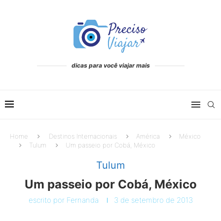
dicas para você viajar mais
Home
Destinos Internacionais
América
México
Tulum
Um passeio por Cobá, México
Tulum
Um passeio por Cobá, México
escrito por
Fernanda
3 de setembro de 2013