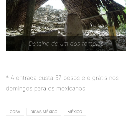
Detalhe de um dos templos
* A entrada custa 57 pesos e é grátis nos
domingos para os mexicanos.
COBA
DICAS MÉXICO
MÉXICO