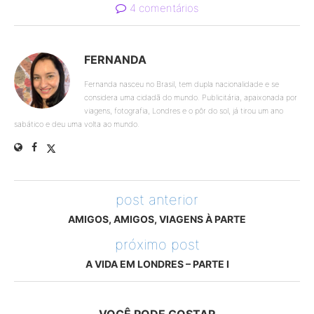
4 comentários
FERNANDA
Fernanda nasceu no Brasil, tem dupla nacionalidade e se
considera uma cidadã do mundo. Publicitária, apaixonada por
viagens, fotografia, Londres e o pôr do sol, já tirou um ano
sabático e deu uma volta ao mundo.
post anterior
AMIGOS, AMIGOS, VIAGENS À PARTE
próximo post
A VIDA EM LONDRES – PARTE I