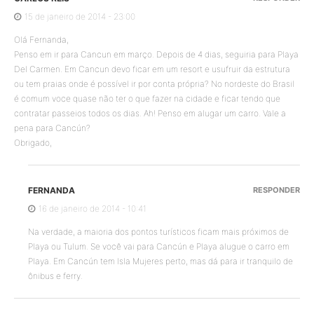
15 de janeiro de 2014 - 23:00
Olá Fernanda,
Penso em ir para Cancun em março. Depois de 4 dias, seguiria para Playa
Del Carmen. Em Cancun devo ficar em um resort e usufruir da estrutura
ou tem praias onde é possível ir por conta própria? No nordeste do Brasil
é comum voce quase não ter o que fazer na cidade e ficar tendo que
contratar passeios todos os dias. Ah! Penso em alugar um carro. Vale a
pena para Cancún?
Obrigado,
FERNANDA
RESPONDER
16 de janeiro de 2014 - 10:41
Na verdade, a maioria dos pontos turísticos ficam mais próximos de
Playa ou Tulum. Se você vai para Cancún e Playa alugue o carro em
Playa. Em Cancún tem Isla Mujeres perto, mas dá para ir tranquilo de
ônibus e ferry.