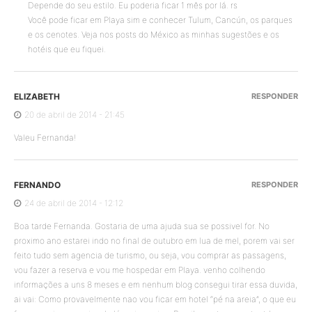
Depende do seu estilo. Eu poderia ficar 1 mês por lá. rs
Você pode ficar em Playa sim e conhecer Tulum, Cancún, os parques
e os cenotes. Veja nos posts do México as minhas sugestões e os
hotéis que eu fiquei.
ELIZABETH
RESPONDER
20 de abril de 2014 - 21:45
Valeu Fernanda!
FERNANDO
RESPONDER
24 de abril de 2014 - 12:12
Boa tarde Fernanda. Gostaria de uma ajuda sua se possivel for. No
proximo ano estarei indo no final de outubro em lua de mel, porem vai ser
feito tudo sem agencia de turismo, ou seja, vou comprar as passagens,
vou fazer a reserva e vou me hospedar em Playa. venho colhendo
informações a uns 8 meses e em nenhum blog consegui tirar essa duvida,
ai vai: Como provavelmente nao vou ficar em hotel “pé na areia”, o que eu