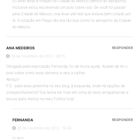
Eu levei dólar e troquei na Cidade do México (dentro do aeroporto).
Inclusive estou escrevendo um post sobre isso. Se você for passar
pela Cidade do México, rola levar até real que estava bem cotado por
lá. A cotação em Playa não era tão boa como no aeroporto da Cidade
do México.
ANA MEDEIROS
RESPONDER
26 de novembro de 2013 - 08:15
Obrigada pela explicação Fernanda, foi de muita ajuda. Acabei de ler o
post sobre como levar dinheiro e veio a calhar.
Abraço!
P.S.: sabe essa janelinha no seu blog, à esquerda, onde há opções de
compartilhamento? Ela teima em ficar em cima do texto atrapalhando a
leitura (pelo menos no meu Firefox fica).
FERNANDA
RESPONDER
26 de novembro de 2013 - 10:43
Oi Ana,