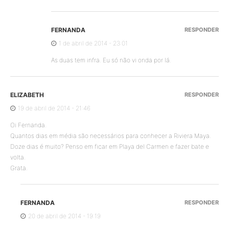
FERNANDA
RESPONDER
1 de abril de 2014 - 23:01
As duas tem infra. Eu só não vi onda por lá.
ELIZABETH
RESPONDER
19 de abril de 2014 - 21:46
Oi Fernanda.
Quantos dias em média são necessários para conhecer a Riviera Maya.
Doze dias é muito? Penso em ficar em Playa del Carmen e fazer bate e
volta.
Grata.
FERNANDA
RESPONDER
20 de abril de 2014 - 19:19