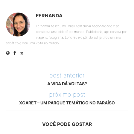
FERNANDA
Fernanda nasceu no Brasil, tem dupla nacionalidade e se
considera uma cidadã do mundo. Publicitária, apaixonada por
viagens, fotografia, Londres e o pôr do sol, já tirou um ano
sabático e deu uma volta ao mundo.
post anterior
A VIDA DÁ VOLTAS?
próximo post
XCARET – UM PARQUE TEMÁTICO NO PARAÍSO
VOCÊ PODE GOSTAR