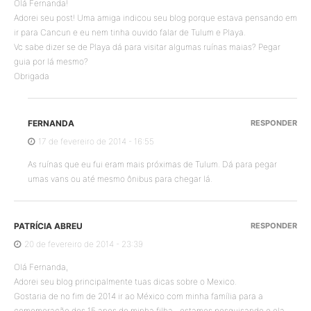
Olá Fernanda!
Adorei seu post! Uma amiga indicou seu blog porque estava pensando em
ir para Cancun e eu nem tinha ouvido falar de Tulum e Playa.
Vc sabe dizer se de Playa dá para visitar algumas ruínas maias? Pegar
guia por lá mesmo?
Obrigada
FERNANDA
RESPONDER
17 de fevereiro de 2014 - 16:55
As ruínas que eu fui eram mais próximas de Tulum. Dá para pegar
umas vans ou até mesmo ônibus para chegar lá.
PATRÍCIA ABREU
RESPONDER
20 de fevereiro de 2014 - 23:39
Olá Fernanda,
Adorei seu blog principalmente tuas dicas sobre o Mexico.
Gostaria de no fim de 2014 ir ao México com minha família para a
comemoração dos 15 anos de minha filha…estamos pesquisando e ela