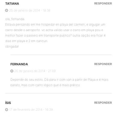
TATIANA
RESPONDER
25 de janeiro de 2014 - 18:36
ola, fernanda.
Estava pensando em me hospedar en playa del carmen, e algugar um
carro desde o aeroporto. vc acha valido usar o carro em playa pou e
melhor fazer o passeio em transporte publico? outra opção era ficar 4
dias em playa e 2 em cancun.
obrigada!
FERNANDA
RESPONDER
26 de janeiro de 2014 - 21:09
Depende do seu estilo. Dá para ir com van a partir de Playa e é mais
barato, mas com carro lógico que é mais prático.
ÍSIS
RESPONDER
17 de fevereiro de 2014 - 16:39