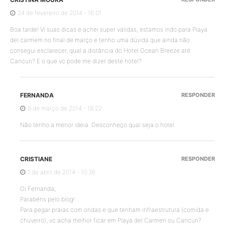
24 de fevereiro de 2014 - 16:01
Boa tarde! Vi suas dicas e achei super validas, estamos indo para Playa
del carmem no final de março e tenho uma dúvida que ainda não
consegui esclarecer, qual a distância do Hotel Ocean Breeze até
Cancun? E o que vc pode me dizer deste hotel?
FERNANDA
RESPONDER
8 de março de 2014 - 18:22
Não tenho a menor ideia. Desconheço qual seja o hotel.
CRISTIANE
RESPONDER
1 de abril de 2014 - 10:36
Oi Fernanda,
Parabéns pelo blog!
Para pegar praias com ondas e que tenham infraestrutura (comida e
chuveiro), vc acha melhor ficar em Playa del Carmen ou Cancun?