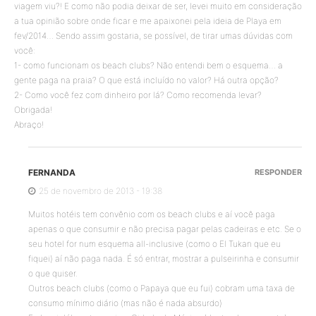
viagem viu?! E como não podia deixar de ser, levei muito em consideração
a tua opinião sobre onde ficar e me apaixonei pela ideia de Playa em
fev/2014… Sendo assim gostaria, se possível, de tirar umas dúvidas com
você:
1- como funcionam os beach clubs? Não entendi bem o esquema… a
gente paga na praia? O que está incluído no valor? Há outra opção?
2- Como você fez com dinheiro por lá? Como recomenda levar?
Obrigada!
Abraço!
FERNANDA
RESPONDER
25 de novembro de 2013 - 19:38
Muitos hotéis tem convênio com os beach clubs e aí você paga
apenas o que consumir e não precisa pagar pelas cadeiras e etc. Se o
seu hotel for num esquema all-inclusive (como o El Tukan que eu
fiquei) aí não paga nada. É só entrar, mostrar a pulseirinha e consumir
o que quiser.
Outros beach clubs (como o Papaya que eu fui) cobram uma taxa de
consumo mínimo diário (mas não é nada absurdo)