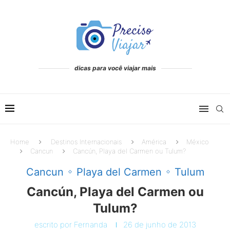
dicas para você viajar mais
Home
Destinos Internacionais
América
México
Cancun
Cancún, Playa del Carmen ou Tulum?
Cancun
Playa del Carmen
Tulum
Cancún, Playa del Carmen ou
Tulum?
escrito por
Fernanda
26 de junho de 2013