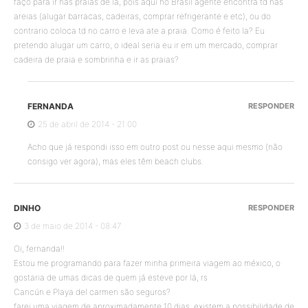
faço para ir nas praias de lá, pois aqui no Brasil agente encontra td nas
areias (alugar barracas, cadeiras, comprar refrigerante e etc), ou do
contrario coloca td no carro e leva ate a praia. Como é feito la? Eu
pretendo alugar um carro, o ideal seria eu ir em um mercado, comprar
cadeira de praia e sombrinha e ir as praias?
FERNANDA
RESPONDER
25 de abril de 2014 - 21:00
Acho que já respondi isso em outro post ou nesse aqui mesmo (não
consigo ver agora), mas eles têm beach clubs.
DINHO
RESPONDER
3 de maio de 2014 - 08:47
Oi, fernanda!!
Estou me programando para fazer minha primeira viagem ao méxico, o
gostaria de umas dicas de quem já esteve por lá, rs
Cancún e Playa del carmen são seguros?
farei uma viagem de aproximadamente 10 dias, existem a possibilidade de