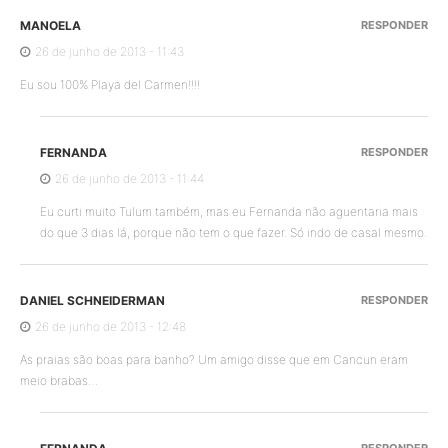
MANOELA
RESPONDER
26 de junho de 2013 - 11:43
Eu sou 100% Playa del Carmen!!!!
FERNANDA
RESPONDER
26 de junho de 2013 - 11:44
Eu curti muito Tulum também, mas eu Fernanda não aguentaria mais
do que 3 dias lá, porque não tem o que fazer. Só indo de casal mesmo.
DANIEL SCHNEIDERMAN
RESPONDER
26 de junho de 2013 - 12:48
As praias são boas para banho? Um amigo disse que em Cancun eram
meio brabas…
RESPONDER