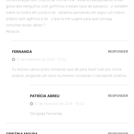
gosta dos mergulhos com golfinhos e esses tipos de passeios…vi também
sobre os hotéis em conta e tal…estamos pensando em seguir um roteiro
próprio sem agência e tal…o que tu me sugere para que consiga
consilhar essas idéias ?
Abraços.
FERNANDA
RESPONDER
21 de fevereiro de 2014 - 12:52
Eu escrevi vários posts contando que dá para fazer tudo por conta
própria, alugando um carro ou mesmo utilizando o transporte coletivo.
PATRÍCIA ABREU
RESPONDER
21 de fevereiro de 2014 - 15:32
Obrigada Fernanda.
CRISTINA MOURA
RESPONDER