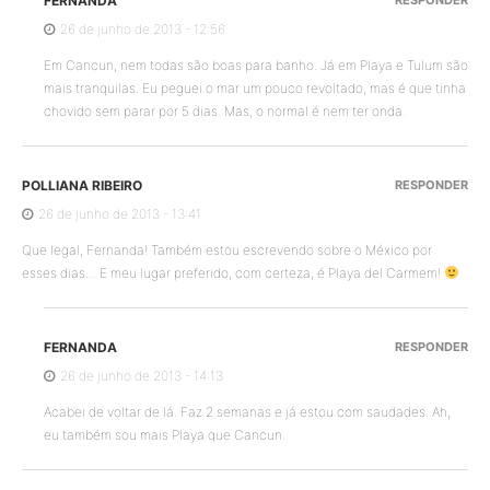
FERNANDA
26 de junho de 2013 - 12:56
Em Cancun, nem todas são boas para banho. Já em Playa e Tulum são
mais tranquilas. Eu peguei o mar um pouco revoltado, mas é que tinha
chovido sem parar por 5 dias. Mas, o normal é nem ter onda.
POLLIANA RIBEIRO
RESPONDER
26 de junho de 2013 - 13:41
Que legal, Fernanda! Também estou escrevendo sobre o México por
esses dias… E meu lugar preferido, com certeza, é Playa del Carmem!
FERNANDA
RESPONDER
26 de junho de 2013 - 14:13
Acabei de voltar de lá. Faz 2 semanas e já estou com saudades. Ah,
eu também sou mais Playa que Cancun.