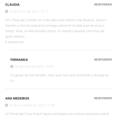
CLAUDIA
RESPONDER
27 de junho de 2013 - 22:17
Sim, Playa del Carmen eh linda. Mas amei mesmo Isla Mujeres, achei o
maximo a ilha ser pequena,consegui petcorre-la toda a pe em pouco
tempo. Alias, la nem existem carros, no maximo aqueles carrinhos de
golfe, demais.
E aquele mar…
FERNANDA
RESPONDER
28 de junho de 2013 - 10:00
Eu gostei da Isla também, mas tava meio que chovendo o dia que eu
fui.
ANA MEDEIROS
RESPONDER
25 de novembro de 2013 - 13:40
Oi Fernanda! O teu blog é figura carimbada nas minhas pesquisas sobre