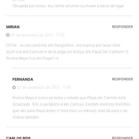
Obrigada por avisar. Vou tentar arrumar ou mudar a barra de lugar.
MIRIAN
RESPONDER
27 de dezembro de 2013 - 11:52
OI Fer….eu sou pessima em Geografica…me explica por favor..rsrsr
Você voa até Cancum e de lá pega um ônibus até Playa Del Carmem? E
Riviera Maya fica em Playa?..rs
FERNANDA
RESPONDER
27 de dezembro de 2013 - 11:55
Riviera Maya é como se fosse o estado que Playa del Carmen está
localizada. Sim, o aeroporto é em Cancun. Existem diversos transfers
que vão para Playa direto (1 hora mais ou menos), mas dá para ir de
ônibus também.
CARLOS REIS
RESPONDER