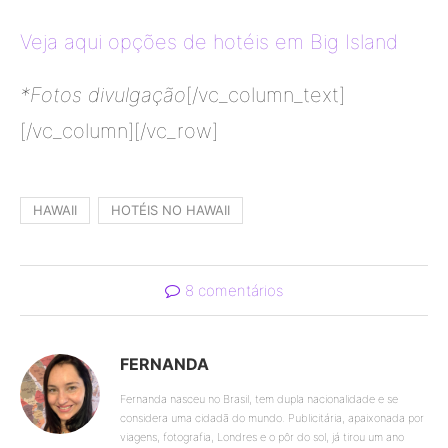
Veja aqui opções de hotéis em Big Island
*Fotos divulgação
[/vc_column_text]
[/vc_column][/vc_row]
HAWAII
HOTÉIS NO HAWAII
8 comentários
FERNANDA
Fernanda nasceu no Brasil, tem dupla nacionalidade e se
considera uma cidadã do mundo. Publicitária, apaixonada por
viagens, fotografia, Londres e o pôr do sol, já tirou um ano