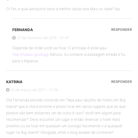
Oi Fer, e qual aeroporto seria a melhor opcao pra Maui vc sabe? bjs
FERNANDA
RESPONDER
27 de fevereiro de 2016 - 21:47
Depende de onde você vai ficar. O principal é esse aqui
http://hawaii.gov/ogg
, Kahului. Eu comprei a passagem errada e fui
para o Kapalua.
KATRINA
RESPONDER
15 de março de 2017 - 17:59
Olá Fernanda percebi clicando em “Veja aqui opções de hotéis em Big
Island” que a ilha é enorme e posso ficar em vários lugares que ao que
parece são bem distantes um do outro é isso? Você tem algum para
recomendar? Devo escolher um lugar e então reservar o hotel mais
próximo ou se ficar em qualquer um consigo facilmente ir a qualquer
lugar na Big Island? Obrigada, amei o blog acabei de conhecer!