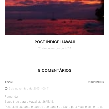
POST ÍNDICE HAWAII
25 de dezembro de 2014
8 COMENTÁRIOS
LEONI
RESPONDER
5 de novembro de 2015 - 00:41
Fernanda:
Estou indo para o Havaí dia 26/11/15.
Pesquisei bastante e parece que para ir de Oahu para Maui é somente de