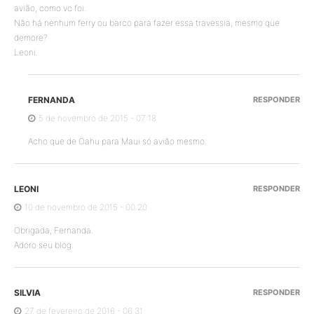
avião, como vc foi.
Não há nenhum ferry ou barco para fazer essa travessia, mesmo que
demore?
Leoni.
FERNANDA
RESPONDER
5 de novembro de 2015 - 07:18
Acho que de Oahu para Maui só avião mesmo.
LEONI
RESPONDER
10 de novembro de 2015 - 00:20
Obrigada, Fernanda.
Adoro seu blog.
SILVIA
RESPONDER
27 de fevereiro de 2016 - 06:31