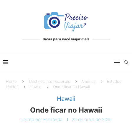
dicas para você viajar mais
Home
Destinos Internacionais
América
Estados
Unidos
Hawaii
Onde ficar no Hawaii
Hawaii
Onde ficar no Hawaii
escrito por
Fernanda
25 de maio de 2015