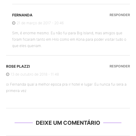
FERNANDA
RESPONDER
21 de março de 2017 - 20:46
Sim, é enorme mesmo. Eu não fui para Big Island, mas amigos que
foram ficaram tanto em Hilo como em Kona para poder visitar tudo o
que eles queriam.
ROSE PLAZZI
RESPONDER
13 de outubro de 2018 - 11:48
oi Fernanda qual a melhor epoca pra ir hotel e lugar .Eu nunca fui sera a
primeira vez
DEIXE UM COMENTÁRIO