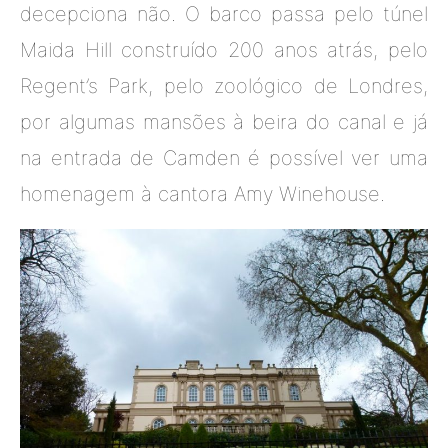
decepciona não. O barco passa pelo túnel
Maida Hill construído 200 anos atrás, pelo
Regent’s Park, pelo zoológico de Londres,
por algumas mansões à beira do canal e já
na entrada de Camden é possível ver uma
homenagem à cantora Amy Winehouse.