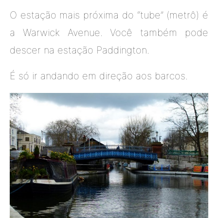
O estação mais próxima do “tube” (metrô) é
a Warwick Avenue. Você também pode
descer na estação Paddington.
É só ir andando em direção aos barcos.