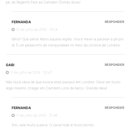
pé, do Regent’s Park ao Camden! Ótimas dicas!
FERNANDA
RESPONDER
10 de julho de 2016 - 19:14
Sério? Que pena! Adoro aquela região. Vira e mexe ia passear a pé por
lá. É um pedacinho de tranquilidade no meio da correria de Londres.
GABI
RESPONDER
11 de julho de 2016 - 20:47
Não fazia ideia de que existia esse passeio em Londres. Deve ser muito
legal mesmo, chegar em Camdem Lock de barco. Grande ideia!
FERNANDA
RESPONDER
11 de julho de 2016 - 21:46
Sim, vale muito a pena. O canal todo é muito bonito.