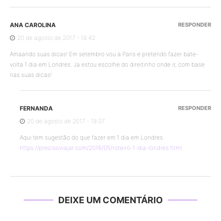
ANA CAROLINA
RESPONDER
20 de agosto de 2017 - 18:42
Amaando suas dicas! Em setembro vou a Paris e pretendo fazer bate-
volta 1 dia em Londres. Ja estou escolhe do direitinho onde ir, com base
nas suas dicas!
FERNANDA
RESPONDER
20 de agosto de 2017 - 19:07
Aqui tem sugestão do que fazer em 1 dia em Londres.
https://precisoviajar.com/2016/05/roteiro-1-dia-londres.html
DEIXE UM COMENTÁRIO