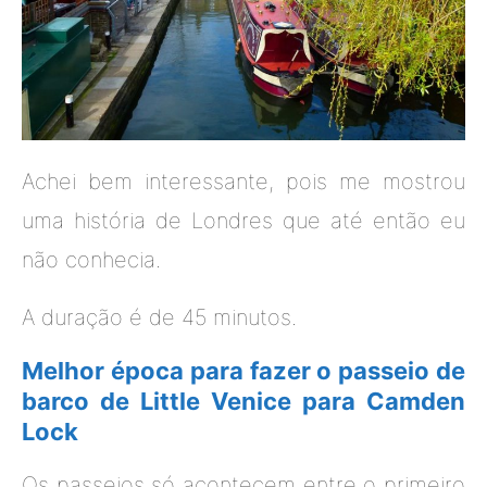
Achei bem interessante, pois me mostrou
uma história de Londres que até então eu
não conhecia.
A duração é de 45 minutos.
Melhor época para fazer o passeio de
barco de Little Venice para Camden
Lock
Os passeios só acontecem entre o primeiro