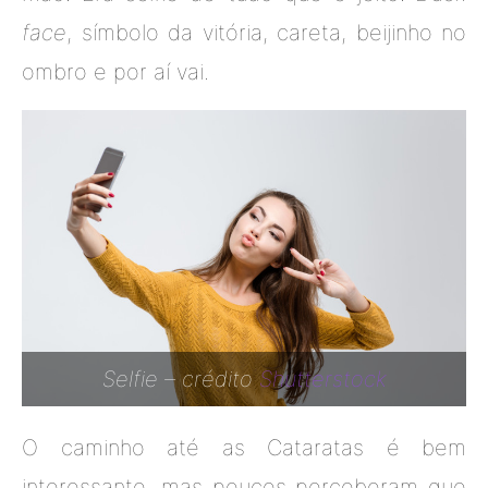
face
, símbolo da vitória, careta, beijinho no
ombro e por aí vai.
Selfie – crédito
Shutterstock
O caminho até as Cataratas é bem
interessante, mas poucos perceberam que