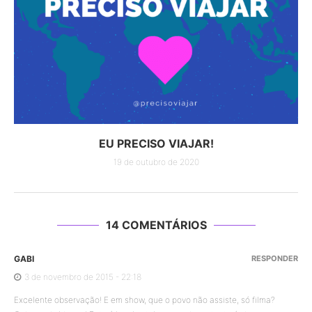
EU PRECISO VIAJAR!
19 de outubro de 2020
14 COMENTÁRIOS
GABI
RESPONDER
3 de novembro de 2015 - 22:18
Excelente observação! E em show, que o povo não assiste, só filma?