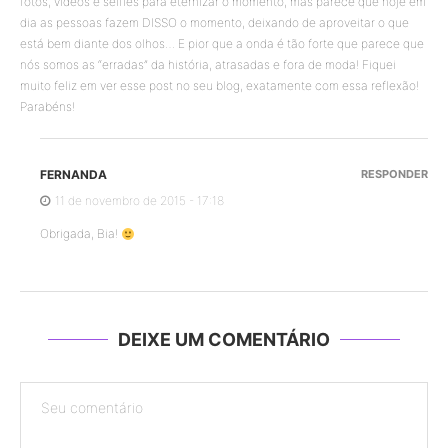
fotos, vídeos e selfies para eternizar o momento, mas parece que hoje em
dia as pessoas fazem DISSO o momento, deixando de aproveitar o que
está bem diante dos olhos… E pior que a onda é tão forte que parece que
nós somos as “erradas” da história, atrasadas e fora de moda! Fiquei
muito feliz em ver esse post no seu blog, exatamente com essa reflexão!
Parabéns!
FERNANDA
RESPONDER
11 de novembro de 2015 - 17:18
Obrigada, Bia!
DEIXE UM COMENTÁRIO