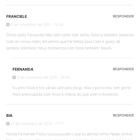
FRANCIELE
RESPONDER
6 de novembro de 2015 - 18:43
Ótimo texto Fernanda! Mas tem como tirar selfie, fotos e também observar
tudo ao nosso redor, em penso que há tempo para tudo e gosto de
sempre relembrar meus momentos com fotos também! Beijos
FERNANDA
RESPONDER
6 de novembro de 2015 - 19:04
Eu amo fotos e tiro várias (até pelo blog), mas o ponto era: tem gente
mais preocupada com fotos e vídeos do que viver o momento.
BIA
RESPONDER
11 de novembro de 2015 - 17:17
Nossa Fernanda! Falou tuuuuuuuudo o que eu penso/ sinto! Nada contra