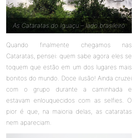
As Cataratas do Iguaçu – lado brasileiro
Quando finalmente chegamos nas
Cataratas, pensei: quem sabe agora eles se
toquem que estão em um dos lugares mais
bonitos do mundo. Doce ilusão! Ainda cruzei
com o grupo durante a caminhada e
estavam enlouquecidos com as selfies. O
pior é que, na maioria delas, as cataratas
nem apareciam.