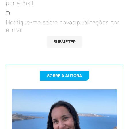
por e-mail.
Notifique-me sobre novas publicações por
e-mail.
SOBRE A AUTORA