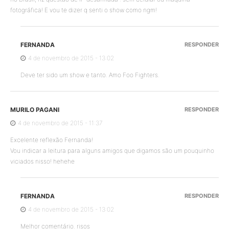
fotográfica! E vou te dizer q senti o show como ngm!
FERNANDA
RESPONDER
4 de novembro de 2015 - 13:02
Deve ter sido um show e tanto. Amo Foo Fighters.
MURILO PAGANI
RESPONDER
4 de novembro de 2015 - 11:37
Excelente reflexão Fernanda!
Vou indicar a leitura para alguns amigos que digamos são um pouquinho
viciados nisso! hehehe
FERNANDA
RESPONDER
4 de novembro de 2015 - 13:02
Melhor comentário. risos