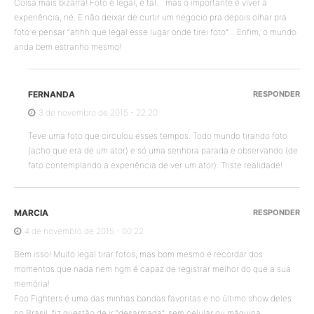
Coisa mais bizarra! Foto é legal, e tal… mas o importante é viver a
experiência, né. E não deixar de curtir um negocio pra depois olhar pra
foto e pensar “ahhh que legal esse lugar onde tirei foto”… Enfim, o mundo
anda bem estranho mesmo!
FERNANDA
RESPONDER
3 de novembro de 2015 - 22:20
Teve uma foto que circulou esses tempos. Todo mundo tirando foto
(acho que era de um ator) e só uma senhora parada e observando (de
fato contemplando a experiência de ver um ator). Triste realidade!
MARCIA
RESPONDER
4 de novembro de 2015 - 00:22
Bem isso! Muito legal tirar fotos, mas bom mesmo é recordar dos
momentos que nada nem ngm é capaz de registrar melhor do que a sua
memória!
Foo Fighters é uma das minhas bandas favoritas e no último show deles
no Brasil, fiz questão de ir “desarmada”: sem celular ou máquina