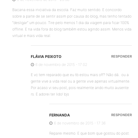
Bacana essa iniciativa da escola. Faz muito sentido. E concordo
sobre a parte de se sentir assim por causa do blog, mas tenho tentado
“desligar” um pouco. Tire pelo menos 1 dia da viagem para ficar 100%
offline. E na vida fora do blog também estou agindo assim. Menos vida
virtual e mais vida real.
FLÁVIA PEIXOTO
RESPONDER
6 de novembro de 2015 - 17:02
E vc tem reparado que eu tb estou mais off? Não dá.. ou a
gente vive a vida real ou a gente vive apenas virtualmente.
Por acaso vi seu post, pois realmente ando muito ausente
rs. E adorei ter lido! bjs
FERNANDA
RESPONDER
6 de novembro de 2015 - 17:36
Reparei mesmo. E que bom que gostou do post.