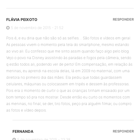
FLÁVIA PEIXOTO
RESPONDER
5 de novembro de 2015 - 21:52
Pois é, e eu diria que não são só as selfies… São fotos e vídeos em geral.
As pessoas vivem o momento pela tela do smartphone, mesmo estando
ao vivo ali. Eu confesso que me sinto assim quando faço algo pelo blog.
Vejo o povo na Disney assistindo às paradas e fogos pela câmera, sendo
q estão todos ali, podendo ver de perto! Em compensação, em relação às
meninas, eu aprendi na escola delas, lá em 2009 no maternal, com uma
diretora no primeiro dia das mães. Ela pediu que todas guardassem
celulares, máquinas ou colocassem em tripés e dessem às professoras.
Pois era o momento de curtir o que as crianças tinham ensaiado por um
bom tempo só pra nos mostrar. Desde então eu curto os momentos com
as meninas, no final, se der, tiro fotos, peço pra alguém filmar, ou compro
as fotos e vídeo depois.
FERNANDA
RESPONDER
5 de novembro de 2015 - 23:38