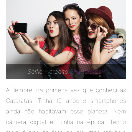
Selfie – crédito
Shutterstock
Aí lembrei da primeira vez que conheci as
Cataratas. Tinha 19 anos e smartphones
ainda não habitavam esse planeta. Nem
câmera digital eu tinha na época. Tenho